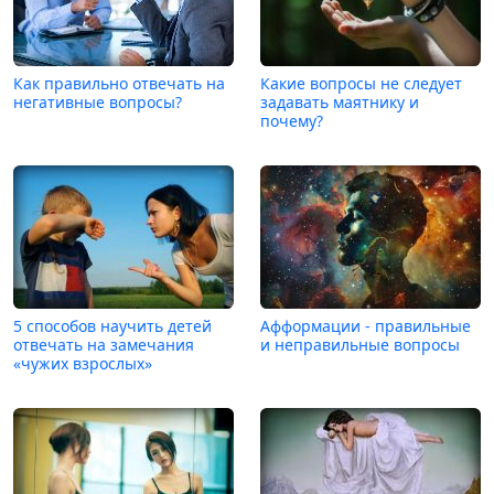
Как правильно отвечать на
Какие вопросы не следует
негативные вопросы?
задавать маятнику и
почему?
5 способов научить детей
Афформации - правильные
отвечать на замечания
и неправильные вопросы
«чужих взрослых»