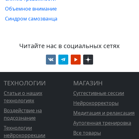
Объемное внимание
Синдром самозванца
Читайте нас в социальных сетях
ТЕХНОЛОГИИ
МАГАЗИН
Статьи о наших
Суггестивные сессии
технологиях
Нейрокорректоры
Воздействие на
Медитация и релаксация
подсознание
Аутогенная тренировка
Технологии
Все товары
нейрокоррекции