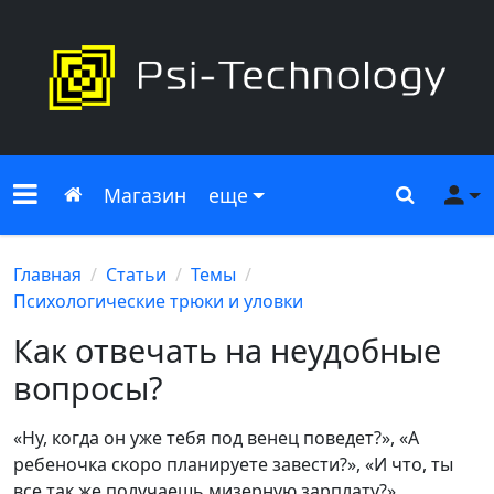
Меню сайта
Главная
Поиск
Ме
Магазин
еще
Главная
Статьи
Темы
Психологические трюки и уловки
Как отвечать на неудобные
вопросы?
«Ну, когда он уже тебя под венец поведет?», «А
ребеночка скоро планируете завести?», «И что, ты
все так же получаешь мизерную зарплату?».