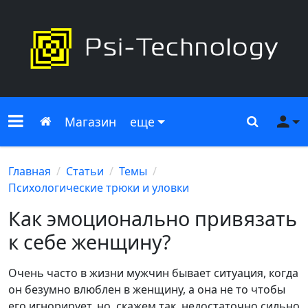
Меню сайта
Главная
Поиск
Ме
Магазин
еще
Главная
Статьи
Темы
Психологические трюки и уловки
Как эмоционально привязать
к себе женщину?
Очень часто в жизни мужчин бывает ситуация, когда
он безумно влюблен в женщину, а она не то чтобы
его игнорирует, но, скажем так, недостаточно сильно