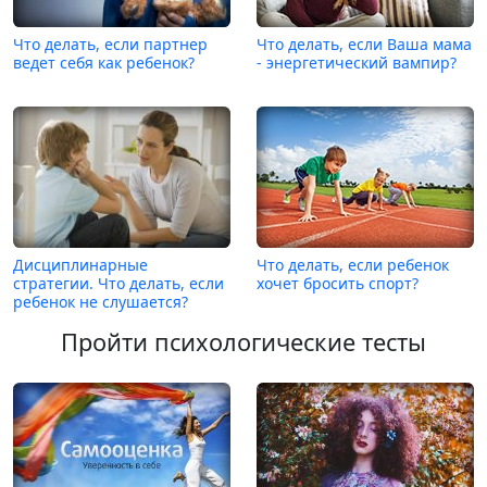
Что делать, если партнер
Что делать, если Ваша мама
ведет себя как ребенок?
- энергетический вампир?
Дисциплинарные
Что делать, если ребенок
стратегии. Что делать, если
хочет бросить спорт?
ребенок не слушается?
Пройти психологические тесты