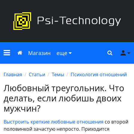
Меню сайта
Главная
Поиск
Ме
Магазин
еще
Главная
Статьи
Темы
Психология отношений
Любовный треугольник. Что
делать, если любишь двоих
мужчин?
Выстроить крепкие любовные отношения
со второй
половинкой зачастую непросто. Приходится