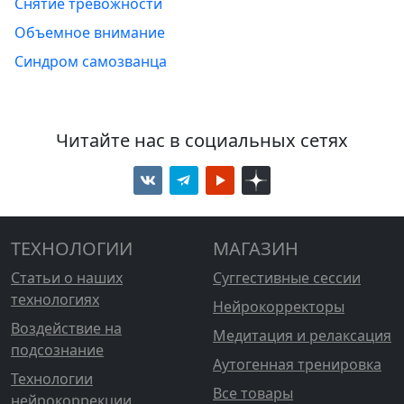
Снятие тревожности
Объемное внимание
Синдром самозванца
Читайте нас в социальных сетях
ТЕХНОЛОГИИ
МАГАЗИН
Статьи о наших
Суггестивные сессии
технологиях
Нейрокорректоры
Воздействие на
Медитация и релаксация
подсознание
Аутогенная тренировка
Технологии
Все товары
нейрокоррекции