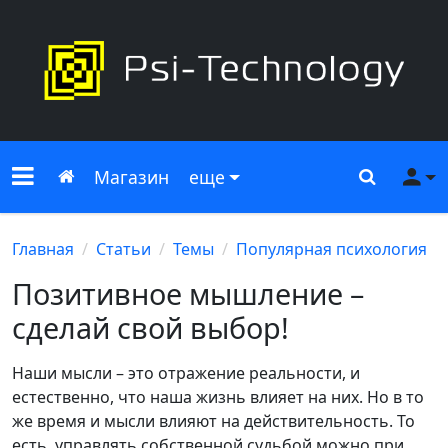
Меню сайта
Главная
Поиск
Ме
Магазин
еще
Главная
Статьи
Темы
Популярная психология
Позитивное мышление –
сделай свой выбор!
Наши мысли – это отражение реальности, и
естественно, что наша жизнь влияет на них. Но в то
же время и мысли влияют на действительность. То
есть, управлять собственной судьбой можно при