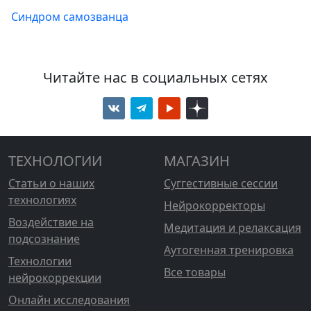
Синдром самозванца
Читайте нас в социальных сетях
ТЕХНОЛОГИИ
МАГАЗИН
Статьи о наших
Суггестивные сессии
технологиях
Нейрокорректоры
Воздействие на
Медитация и релаксация
подсознание
Аутогенная тренировка
Технологии
Все товары
нейрокоррекции
Онлайн исследования