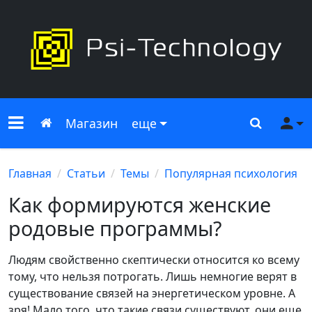
Меню сайта
Главная
Поиск
Ме
Магазин
еще
Главная
Статьи
Темы
Популярная психология
Как формируются женские
родовые программы?
Людям свойственно скептически относится ко всему
тому, что нельзя потрогать. Лишь немногие верят в
существование связей на энергетическом уровне. А
зря! Мало того, что такие связи существуют, они еще