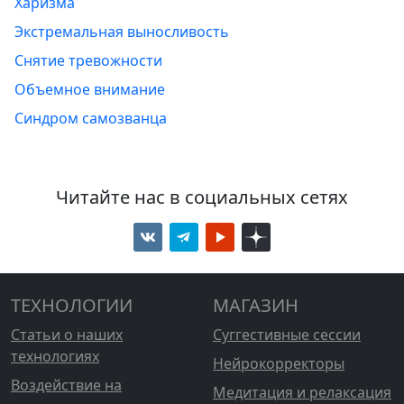
Харизма
Экстремальная выносливость
Снятие тревожности
Объемное внимание
Синдром самозванца
Читайте нас в социальных сетях
ТЕХНОЛОГИИ
МАГАЗИН
Статьи о наших
Суггестивные сессии
технологиях
Нейрокорректоры
Воздействие на
Медитация и релаксация