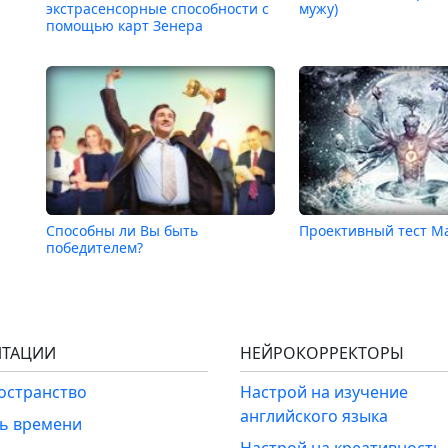
экстрасенсорные способности с
мужу)
помощью карт Зенера
Способны ли Вы быть
Проективный тест М
победителем?
ТАЦИИ
НЕЙРОКОРРЕКТОРЫ
ространство
Настрой на изучение
английского языка
ль времени
Настрой на креативность