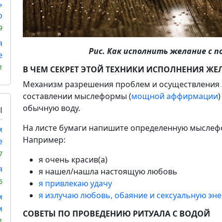
ь
о
9
я
Рис. Как исполнить желание с 
е
1
В ЧЕМ СЕКРЕТ ЭТОЙ ТЕХНИКИ ИСПОЛНЕНИЯ ЖЕ
Механизм разрешения проблем и осуществления 
составлении мыслеформы (
мощной аффирмации
обычную воду.
Ы
На листе бумаги напишите определенную мыслефо
м
Например:
е
7
я очень красив(а)
я
я нашел/нашла настоящую любовь
6
я привлекаю удачу
я излучаю любовь, обаяние и сексуальную эн
м
м
СОВЕТЫ ПО ПРОВЕДЕНИЮ РИТУАЛА С ВОДОЙ
1