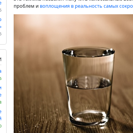
е
проблем и
воплощения в реальность самых сокр
6
р
»
6
И
а
6
и
е
8
е
й
0