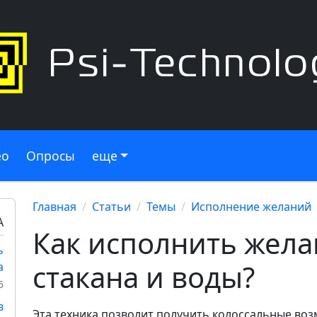
ео
Опросы
еще
Главная
Статьи
Темы
Исполнение желаний
А
Как исполнить жел
ь
стакана и воды?
а
6
в
Эта техника позволит получить колоссальные в