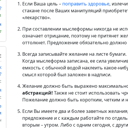
Если Ваша цель –
поправить здоровье
, излеч
?
стакане после Ваших манипуляций приобретет
1
«лекарство».
м
При составлении мыслеформы никогда не испо
7
означает отрицание, поэтому не притянет жел
оттолкнет. Предложение обязательно должно
Всегда записывайте желание на листе бумаги
Е
Когда мыслеформа записана, ее сила увеличи
к
емкость с обычной водой наклеить какое-ниб
?
смысл которой был заложен в надписи.
с
Желание должно быть выражено максимально
я
абстракций!
Также не стоит использовать ч
с
Пожелание должно быть коротким, четким и 
е
Если Вы имеете два и более заветных желания,
м
предложение и с каждым работайте по отдель
ы
вторым – утром. Либо с одним сегодня, с други