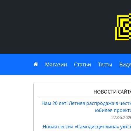
Главная
Магазин
Статьи
Тесты
Вид
НОВОСТИ САЙТ
Нам 20 лет! Летняя распродажа в чест
юбилея проект
27.06.202
Новая сессия «Самодисциплина» уже 