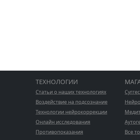
ТЕХНОЛОГИИ
МАГ
Статьи о наших технологиях
Сугге
Воздействие на подсознание
Нейро
Технологии нейрокоррекции
Медит
Онлайн исследования
Аутог
Противопоказания
Все т