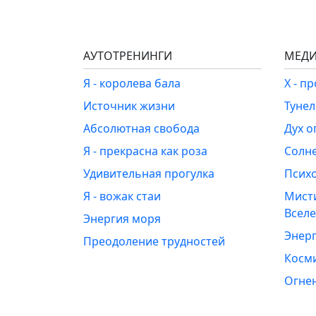
АУТОТРЕНИНГИ
МЕДИ
Я - королева бала
Х - п
Источник жизни
Туне
Абсолютная свобода
Дух о
Я - прекрасна как роза
Солн
Удивительная прогулка
Псих
Я - вожак стаи
Мист
Всел
Энергия моря
Энерг
Преодоление трудностей
Косм
Огне