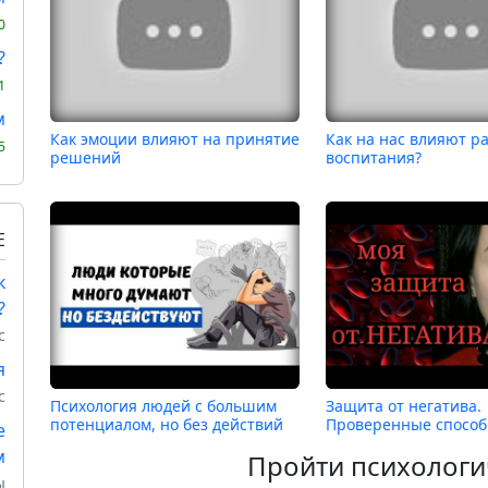
0
?
1
м
Как эмоции влияют на принятие
Как на нас влияют р
5
решений
воспитания?
Е
к
?
с
я
с
Психология людей с большим
Защита от негатива.
потенциалом, но без действий
Проверенные способ
е
м
Пройти психологи
ы