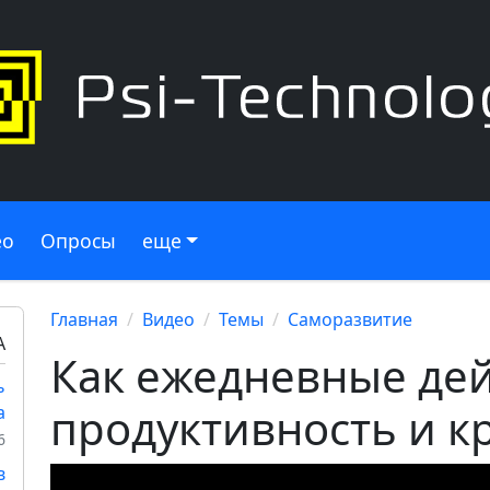
ео
Опросы
еще
Главная
Видео
Темы
Саморазвитие
А
Как ежедневные дей
ь
продуктивность и к
а
6
в