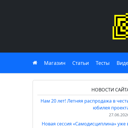
Главная
Магазин
Статьи
Тесты
Вид
НОВОСТИ САЙТ
Нам 20 лет! Летняя распродажа в чест
юбилея проект
27.06.202
Новая сессия «Самодисциплина» уже 