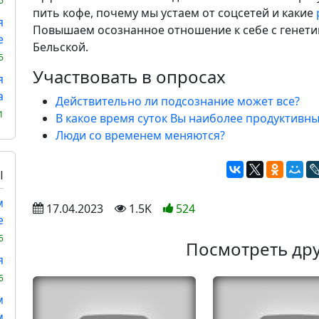
5
пить кофе, почему мы устаем от соцсетей и какие
я
Повышаем осознанное отношение к себе с генети
е
Бельской.
5
Участвовать в опросах
я
а
Действительно ли подсознание может все?
1
В какое время суток Вы наиболее продуктивны
Люди со временем меняются?
Ы
м
 17.04.2023
 1.5K
524
е
5
Посмотреть дру
я
5
м
м