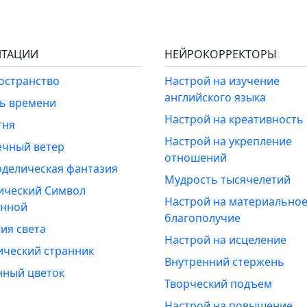
ТАЦИИ
НЕЙРОКОРРЕКТОРЫ
ространство
Настрой на изучение
английского языка
ль времени
Настрой на креативность
гня
Настрой на укрепление
ечный ветер
отношений
оделическая фантазия
Мудрость тысячелетий
ический Символ
Настрой на материально
енной
благополучие
ия света
Настрой на исцеление
ический странник
Внутренний стержень
нный цветок
Творческий подъем
Настрой на повышение