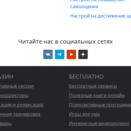
самооценки
Настрой на достижение ц
Читайте нас в социальных сетях
АЗИН
БЕСПЛАТНО
стивные сессии
Бесплатные сервисы
корректоры
Полезные книги онлайн
ация и релаксация
Психоактивные программ
енная тренировка
Игры для ума
овары
Интересные видеоролики