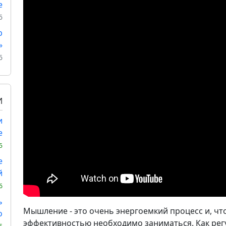
е
6
р
»
6
И
и
е
5
е
й
6
ь
Мышление - это очень энергоемкий процесс и, что
о
эффективностью необходимо заниматься. Как регу