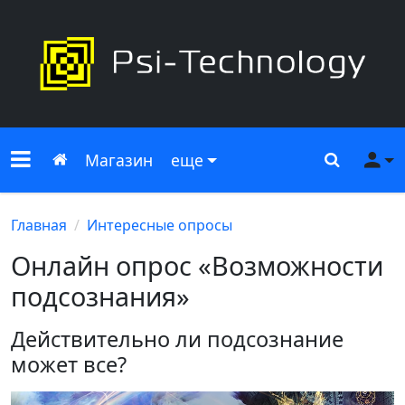
Меню сайта
Главная
Поиск
Ме
Магазин
еще
Главная
Интересные опросы
Онлайн опрос «Возможности
подсознания»
Действительно ли подсознание
может все?