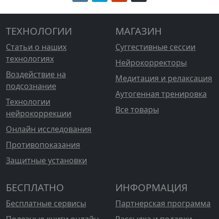
ТЕХНОЛОГИИ
МАГАЗИН
Статьи о наших
Суггестивные сессии
технологиях
Нейрокорректоры
Воздействие на
Медитация и релаксация
подсознание
Аутогенная тренировка
Технологии
Все товары
нейрокоррекции
Онлайн исследования
Противопоказания
Защитные установки
БЕСПЛАТНО
ИНФОРМАЦИЯ
Бесплатные сервисы
Партнерская программа