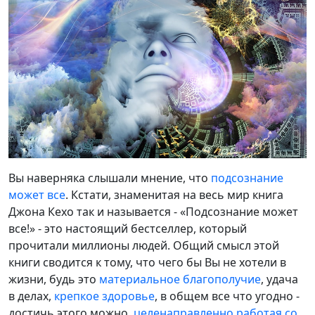
Вы наверняка слышали мнение, что
подсознание
может все
. Кстати, знаменитая на весь мир книга
Джона Кехо так и называется - «Подсознание может
все!» - это настоящий бестселлер, который
прочитали миллионы людей. Общий смысл этой
книги сводится к тому, что чего бы Вы не хотели в
жизни, будь это
материальное благополучие
, удача
в делах,
крепкое здоровье
, в общем все что угодно -
достичь этого можно,
целенаправленно работая со