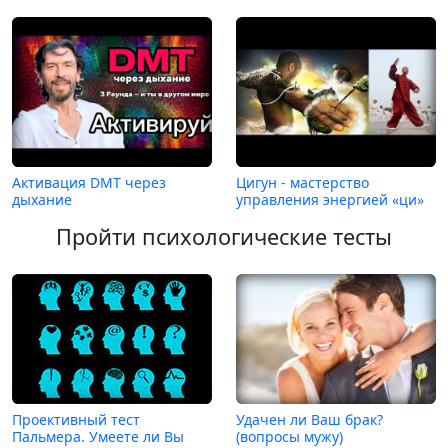
Активация DMT через
Цигун - мастерство
дыхание
управления энергией «ци»
Пройти психологические тесты
Проективный тест
Удачен ли Ваш брак?
Пальмера. Умеете ли Вы
(вопросы мужу)