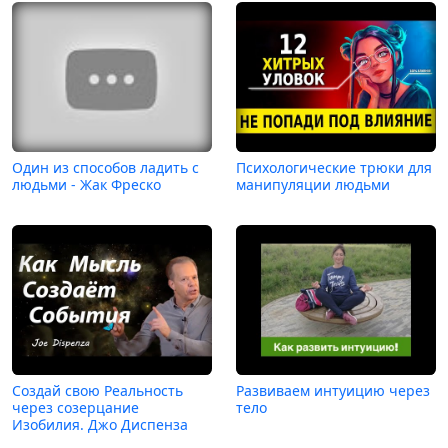
Один из способов ладить с
Психологические трюки для
людьми - Жак Фреско
манипуляции людьми
Создай свою Реальность
Развиваем интуицию через
через созерцание
тело
Изобилия. Джо Диспенза