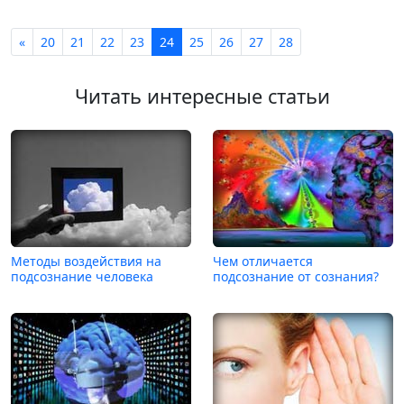
«
20
21
22
23
24
25
26
27
28
Читать интересные статьи
Методы воздействия на
Чем отличается
подсознание человека
подсознание от сознания?