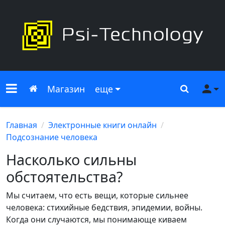
Меню сайта
Главная
Поиск
Ме
Магазин
еще
Главная
Электронные книги онлайн
Подсознание человека
Насколько сильны
обстоятельства?
Мы считаем, что есть вещи, которые сильнее
человека: стихийные бедствия, эпидемии, войны.
Когда они случаются, мы понимающе киваем