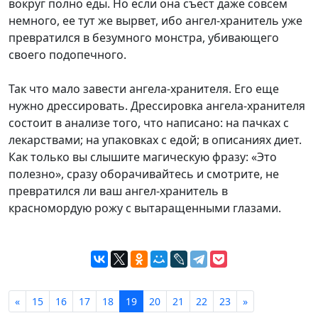
вокруг полно еды. Но если она съест даже совсем
немного, ее тут же вырвет, ибо ангел-хранитель уже
превратился в безумного монстра, убивающего
своего подопечного.
Так что мало завести ангела-хранителя. Его еще
нужно дрессировать. Дрессировка ангела-хранителя
состоит в анализе того, что написано: на пачках с
лекарствами; на упаковках с едой; в описаниях диет.
Как только вы слышите магическую фразу: «Это
полезно», сразу оборачивайтесь и смотрите, не
превратился ли ваш ангел-хранитель в
красномордую рожу с вытаращенными глазами.
«
15
16
17
18
19
20
21
22
23
»