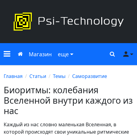
Меню сайта
Главная
Поиск
Ме
Магазин
еще
Главная
Статьи
Темы
Саморазвитие
Биоритмы: колебания
Вселенной внутри каждого из
нас
Каждый из нас словно маленькая Вселенная, в
которой происходят свои уникальные ритмические