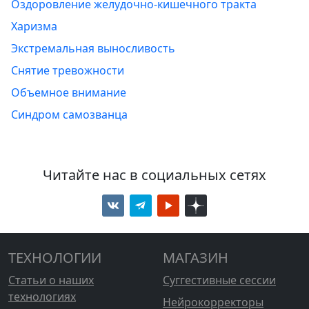
Оздоровление желудочно-кишечного тракта
Харизма
Экстремальная выносливость
Снятие тревожности
Объемное внимание
Синдром самозванца
Читайте нас в социальных сетях
ТЕХНОЛОГИИ
МАГАЗИН
Статьи о наших
Суггестивные сессии
технологиях
Нейрокорректоры