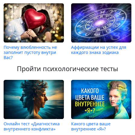
Почему влюбленность не
Аффирмации на успех для
заполнит пустоту внутри
каждого знака зодиака
Вас?
Пройти психологические тесты
Онлайн тест «Диагностика
Какого цвета ваше
внутреннего конфликта»
внутреннее «Я»?