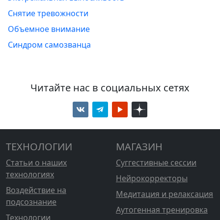
Снятие тревожности
Объемное внимание
Синдром самозванца
Читайте нас в социальных сетях
ТЕХНОЛОГИИ
МАГАЗИН
Статьи о наших
Суггестивные сессии
технологиях
Нейрокорректоры
Воздействие на
Медитация и релаксация
подсознание
Аутогенная тренировка
Технологии