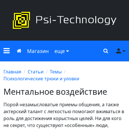
Меню сайта
Главная
Поиск
Ме
Магазин
еще
Главная
Статьи
Темы
Психологические трюки и уловки
Ментальное воздействие
Порой незамысловатые приемы общения, а также
актерский талант с легкостью помогают вживаться в
роль для достижения корыстных целей. Ни для кого
не секрет, что существуют «особенные» люди,