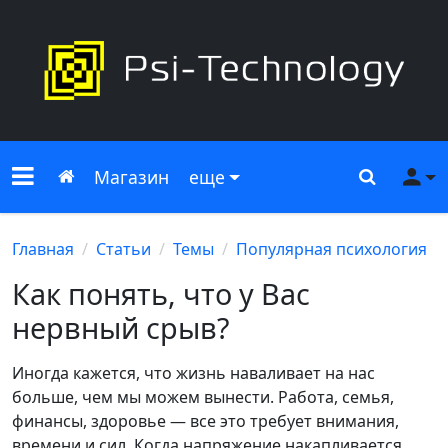
Меню сайта
Главная
Поиск
Ме
Магазин
еще
Главная
Статьи
Темы
Популярная психология
Как понять, что у Вас
нервный срыв?
Иногда кажется, что жизнь наваливает на нас
больше, чем мы можем вынести. Работа, семья,
финансы, здоровье — все это требует внимания,
времени и сил. Когда напряжение накапливается