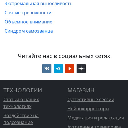
Экстремальная выносливость
Снятие тревожности
Объемное внимание
Синдром самозванца
Читайте нас в социальных сетях
ТЕХНОЛОГИИ
МАГАЗИН
Статьи о наших
Суггестивные сессии
технологиях
Нейрокорректоры
Воздействие на
Медитация и релаксация
подсознание
Аутогенная тренировка