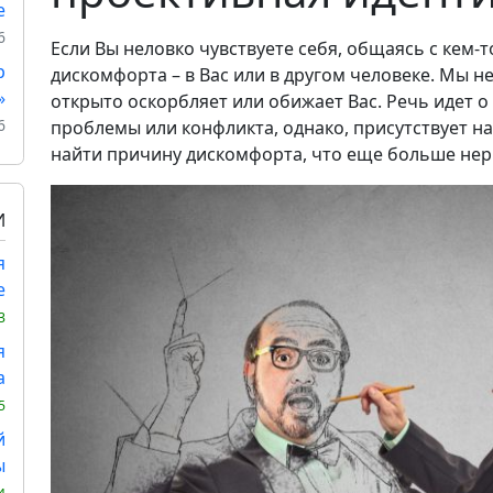
е
6
Если Вы неловко чувствуете себя, общаясь с кем-т
р
дискомфорта – в Вас или в другом человеке. Мы не
»
открыто оскорбляет или обижает Вас. Речь идет о
6
проблемы или конфликта, однако, присутствует н
найти причину дискомфорта, что еще больше нерв
И
я
е
3
я
а
5
й
ы