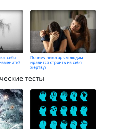
уют себя
Почему некоторым людям
 изменить?
нравится строить из себя
жертву?
ческие тесты