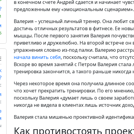
в конечном счете Андрей сдается и начинает чувст
?
предложенным ему «эмоциональным сценарием».
1
Валерия – успешный личный тренер. Она любит с
м
достичь отличных результатов в фитнесе. Ее новый
5
мышцы. После первого занятия Валерия почувство
приветливо и дружелюбно. На второй встрече он
упражнения словно из-под палки. Валерию расстра
начала винить себя
, поскольку считала, что отсут
Е
Вскоре во время занятий с Петром Валерия стала л
к
тренировка закончится, а такого раньше никогда 
?
Через некоторое время она получила длинное соо
с
что хочет прекратить тренировки. По его мнению,
я
поскольку Валерия «думает лишь о своем заработ
с
никогда не видела в клиентах лишь источник доход
е
Валерия стала мишенью проективной идентификац
м
ы
Как противостоять прое