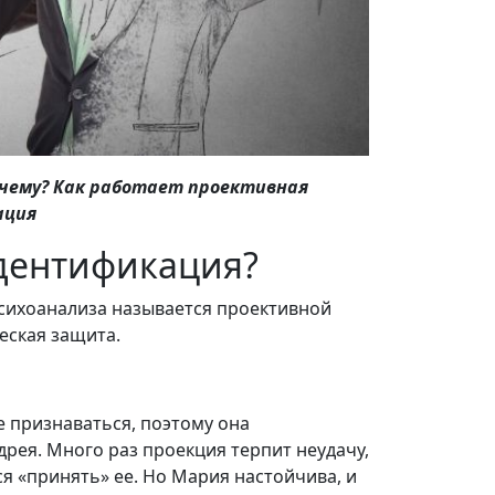
почему? Как работает проективная
ация
идентификация?
 психоанализа называется проективной
еская защита.
е признаваться, поэтому она
дрея. Много раз проекция терпит неудачу,
я «принять» ее. Но Мария настойчива, и