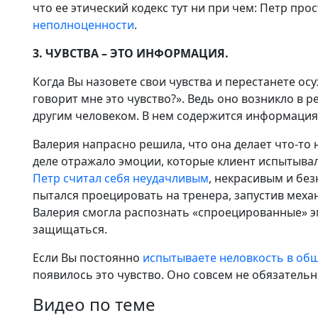
что ее этический кодекс тут ни при чем: Петр про
неполноценности
.
3. ЧУВСТВА – ЭТО ИНФОРМАЦИЯ.
Когда Вы назовете свои чувства и перестанете осу
говорит мне это чувство?». Ведь оно возникло в 
другим человеком. В нем содержится информация н
Валерия напрасно решила, что она делает что-то н
деле отражало эмоции, которые клиент испытывал
Петр считал себя неудачливым
, некрасивым и без
пытался проецировать на тренера, запустив мех
Валерия смогла распознать «спроецированные» эм
защищаться.
Если Вы постоянно
испытываете неловкость в общ
появилось это чувство. Оно совсем не обязательн
Видео по теме