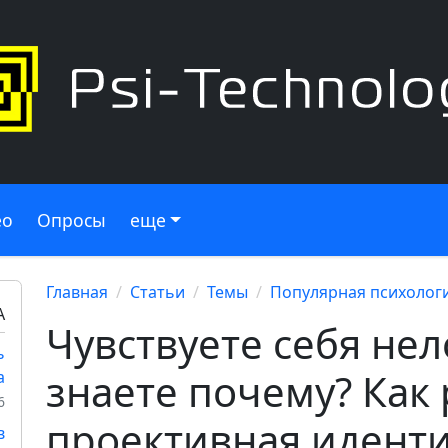
ео
Опросы
еще
Главная
Статьи
Темы
Популярная психолог
А
Чувствуете себя нел
ь
знаете почему? Как
а
6
проективная идент
в