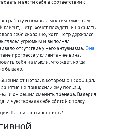
вовать и вести себя в соответствии с
вою работу и помогла многим клиентам
 клиент, Петр, хочет похудеть и накачать
вала себя скованно, хотя Петр держался
 выглядел угрюмым и выполнял
ивало отсутствие у него энтузиазма.
Она
ствие прогресса у клиента – ее вина.
овить себя на мысли, что ждет, когда
не бывало.
бщение от Петра, в котором он сообщал,
 занятия не приносили ему пользы,
ке», и он решил сменить тренера. Валерия
а, и чувствовала себя сбитой с толку.
ии. Как ей противостоять?
ктивной