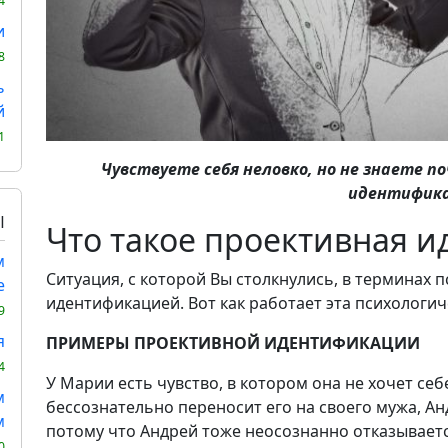
4
и
8
ь
й
1
Чувствуете себя неловко, но не знаете 
идентифик
Ы
Что такое проективная 
м
Ситуация, с которой Вы столкнулись, в терминах
е
идентификацией. Вот как работает эта психологич
9
я
ПРИМЕРЫ ПРОЕКТИВНОЙ ИДЕНТИФИКАЦИИ
4
У Марии есть чувство, в котором она не хочет себ
м
бессознательно переносит его на своего мужа, Ан
м
потому что Андрей тоже неосознанно отказываетс
0