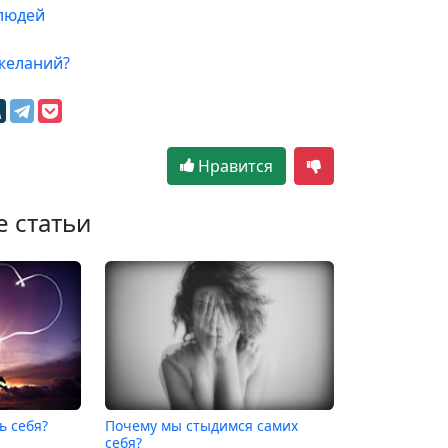
 людей
желаний?
Нравится
е статьи
ь себя?
Почему мы стыдимся самих
себя?