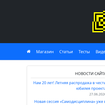
Главная
Магазин
Статьи
Тесты
Вид
НОВОСТИ САЙТ
Нам 20 лет! Летняя распродажа в чест
юбилея проект
27.06.202
Новая сессия «Самодисциплина» уже 