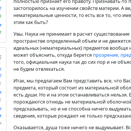
полностью признает его правоту. Признавать-то п
застопорилось на изучении свойств материи. А в
?
нематериальные ценности, то есть все то, что име
2
этим как быть?
м
7
Увы. Наука не принимает в расчет существование в
пространстве определенный объем и не движется
идеальных (нематериальных) предметов вообще не
может объяснить, откуда берется
прозрение, пред
Е
того, официальная наука так до сих пор и не объя
к
не будем отвлекаться.
?
Итак, мы предлагаем Вам представить все, что Ва
с
предмета, который состоит из материальной обол
я
есть души. Но и на этом останавливаться нельзя. 
с
порождаются отнюдь не материальной оболочкой,
е
предсказывать, но и не способна ничего выдумать
м
сведения, которые рождают не только предсказани
ы
Оказывается, душа тоже ничего не выдумывает. Вс