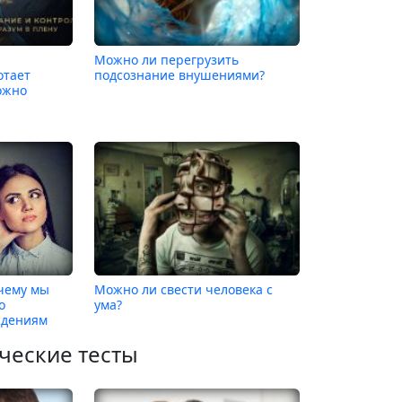
Можно ли перегрузить
отает
подсознание внушениями?
можно
чему мы
Можно ли свести человека с
о
ума?
ждениям
ческие тесты