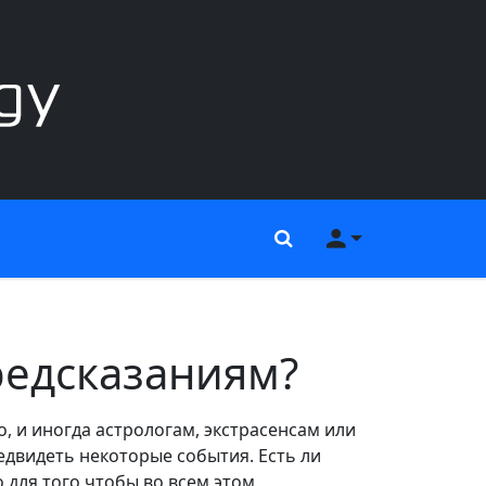
Поиск
Меню пользов
редсказаниям?
 и иногда астрологам, экстрасенсам или
едвидеть некоторые события. Есть ли
о для того чтобы во всем этом