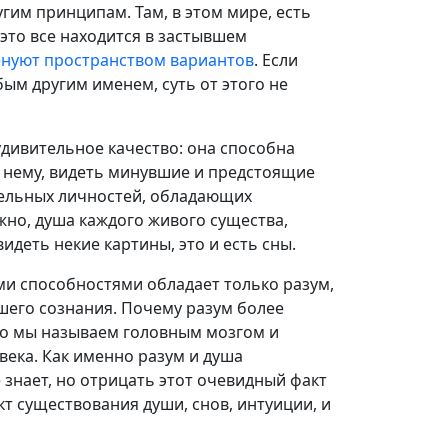
гим принципам. Там, в этом мире, есть
м это все находится в застывшем
енуют пространством вариантов
. Если
бым другим именем, суть от этого не
удивительное качество: она способна
о нему, видеть минувшие и предстоящие
дельных личностей, обладающих
жно, душа каждого живого существа,
идеть некие картины, это и есть сны.
ими способностями обладает только разум,
шего сознания. Почему разум более
то мы называем головным мозгом и
века. Как именно разум и душа
е знает, но отрицать этот очевидный факт
кт существования души, снов, интуиции, и