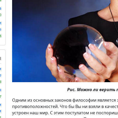
9
а
0
и
е
8
Ы
м
е
3
Рис. Можно ли верить 
я
7
Одним из основных законов философии является з
м
противоположностей. Что бы Вы ни взяли в качест
м
устроен наш мир. С этим постулатом не поспориш
1