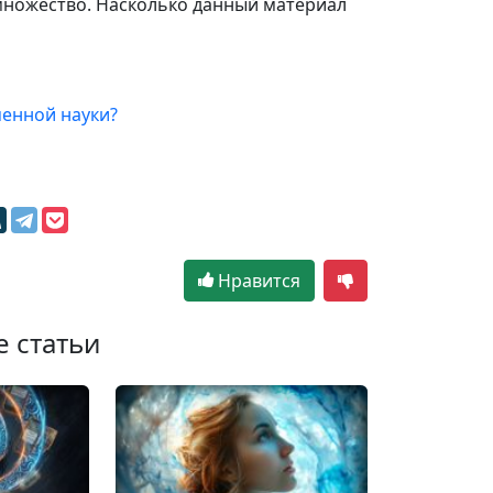
 множество. Насколько данный материал
менной науки?
м
Нравится
е статьи