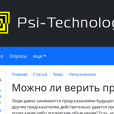
ео
Опросы
еще
Главная
Статьи
Темы
Непознанное
А
Можно ли верить п
ь
а
Люди давно занимаются предсказаниями будущего,
6
другим предсказателям действительно удается пр
в
этому какие-либо логические объяснения? Есть, н