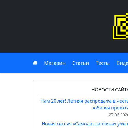
Главная
Магазин
Статьи
Тесты
Вид
НОВОСТИ САЙТ
Нам 20 лет! Летняя распродажа в чест
юбилея проект
27.06.202
Новая сессия «Самодисциплина» уже 