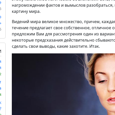
е
нагромождении фактов и вымыслов разобраться, 
6
картину мира.
р
Видений мира великое множество, причем, каждая
»
течение предлагает свое собственное, отличное о
6
предложим Вам для рассмотрения один из вариан
некоторые предсказания действительно сбываются
сделать свои выводы, какие захотите. Итак.
И
я
я
2
т
а
4
к
?