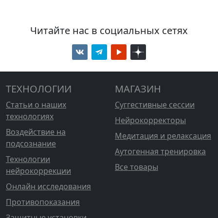
Читайте нас в социальных сетях
ТЕХНОЛОГИИ
МАГАЗИН
Статьи о наших
Суггестивные сессии
технологиях
Нейрокорректоры
Воздействие на
Медитация и релаксация
подсознание
Аутогенная тренировка
Технологии
Все товары
нейрокоррекции
Онлайн исследования
Противопоказания
Защитные установки