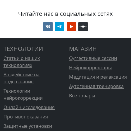
Читайте нас в социальных сетях
ТЕХНОЛОГИИ
МАГАЗИН
Статьи о наших
Суггестивные сессии
технологиях
Нейрокорректоры
Воздействие на
Медитация и релаксация
подсознание
Аутогенная тренировка
Технологии
Все товары
нейрокоррекции
Онлайн исследования
Противопоказания
Защитные установки