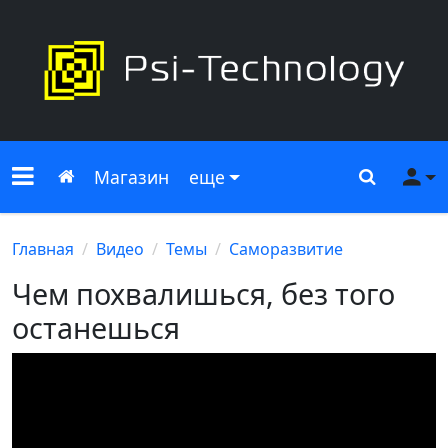
Меню сайта
Главная
Поиск
Ме
Магазин
еще
Главная
Видео
Темы
Саморазвитие
Чем похвалишься, без того
останешься