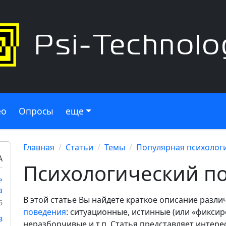
ео
Опросы
еще
Главная
Статьи
Темы
Популярная психолог
А
Психологический п
ь
а
В этой статье Вы найдете краткое описание разл
6
поведения
: ситуационные, истинные (или «фикси
в
неразборчивые и т.п. Статья представляет интере