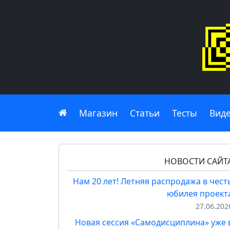
Главная
Магазин
Статьи
Тесты
Вид
НОВОСТИ САЙТ
Нам 20 лет! Летняя распродажа в чест
юбилея проект
27.06.202
Новая сессия «Самодисциплина» уже 