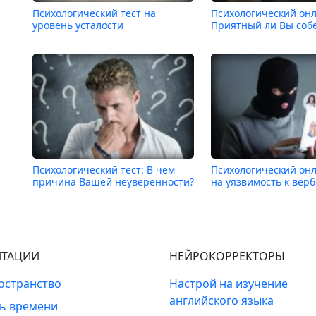
Психологический тест на
Психологический онл
уровень усталости
Приятный ли Вы соб
Психологический тест: В чем
Психологический онл
причина Вашей неуверенности?
на уязвимость к вер
ТАЦИИ
НЕЙРОКОРРЕКТОРЫ
ространство
Настрой на изучение
английского языка
ль времени