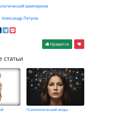
хологический вампиризм
. Александр Петров
Нравится
е статьи
ый
Психологический якорь -