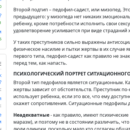
0
Второй подтип – педофил-садист, или мизопед. Э
?
предыдущего: у мизопеда нет никаких эмоциональ
1
ребенку, кроме потребности исполнить свои сексу
удовлетворение усиливается при виде страданий 
м
5
У таких преступников сильно выражены антисоци
физическое насилие и пытки жертвы в их случае 
первого типа, педофил-садист как правило не зна
перед тем, как напасть.
Е
ПСИХОЛОГИЧЕСКИЙ ПОРТРЕТ СИТУАЦИОННОГ
к
?
Второй тип педофилов является ситуационным. Ка
жертвы зависит от обстоятельств. Преступник по-
с
использует ребенка, если это все, что ему доступ
я
окажет сопротивления. Ситуационные педофилы д
с
е
Неадекватные
- как правило, имеют психические
м
маразм), и поэтому не в состоянии различить, что
люди одиноки, поскольку мало кто согласен общат
ы