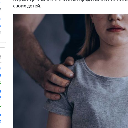
е
своих детей.
6
р
»
6
И
и
е
5
е
й
6
ь
о