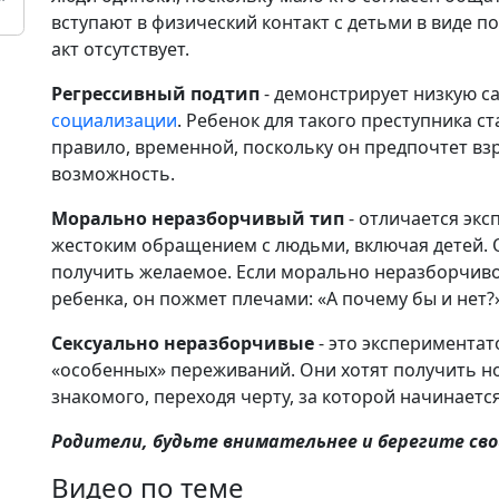
вступают в физический контакт с детьми в виде п
акт отсутствует.
Регрессивный подтип
- демонстрирует низкую с
социализации
. Ребенок для такого преступника с
правило, временной, поскольку он предпочтет вз
возможность.
Морально неразборчивый тип
- отличается эк
жестоким обращением с людьми, включая детей. О
получить желаемое. Если морально неразборчиво
ребенка, он пожмет плечами: «А почему бы и нет?
Сексуально неразборчивые
- это эксперимента
«особенных» переживаний. Они хотят получить н
знакомого, переходя черту, за которой начинаетс
Родители, будьте внимательнее и берегите сво
Видео по теме