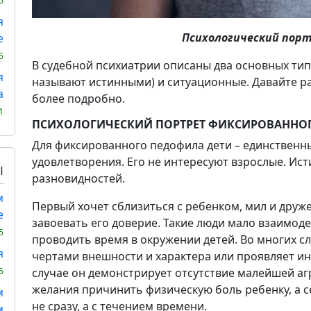
5
я
Психологический пор
е
5
В судебной психиатрии описаны два основных тип
я
называют истинными) и ситуационные. Давайте р
а
более подробно.
1
ПСИХОЛОГИЧЕСКИЙ ПОРТРЕТ ФИКСИРОВАННО
Для фиксированного педофила дети – единственн
удовлетворения. Его не интересуют взрослые. Ис
Ы
разновидностей.
м
Первый хочет сблизиться с ребенком, мил и друже
е
завоевать его доверие. Такие люди мало взаимод
5
проводить время в окружении детей. Во многих с
я
чертами внешности и характера или проявляет и
5
случае он демонстрирует отсутствие малейшей агр
желания причинить физическую боль ребенку, а 
м
не сразу, а с течением времени.
м