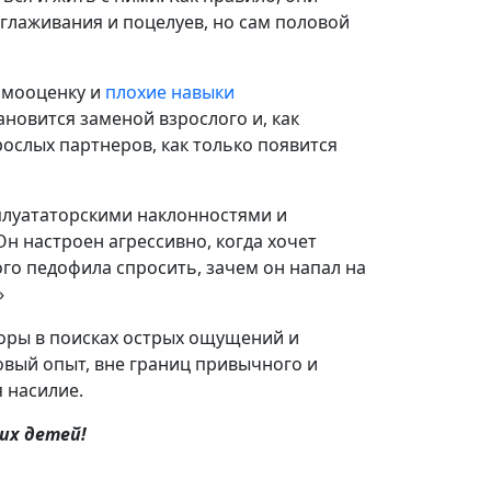
оглаживания и поцелуев, но сам половой
амооценку и
плохие навыки
тановится заменой взрослого и, как
рослых партнеров, как только появится
сплуататорскими наклонностями и
н настроен агрессивно, когда хочет
го педофила спросить, зачем он напал на
»
торы в поисках острых ощущений и
овый опыт, вне границ привычного и
я насилие.
их детей!