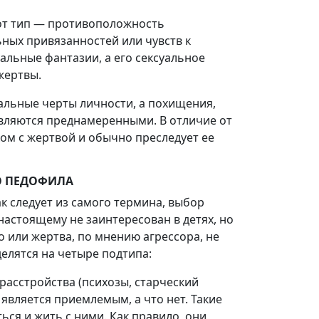
тот тип — противоположность
ных привязанностей или чувств к
альные фантазии, а его сексуальное
жертвы.
альные черты личности, а похищения,
являются преднамеренными. В отличие от
ком с жертвой и обычно преследует ее
О ПЕДОФИЛА
к следует из самого термина, выбор
настоящему не заинтересован в детях, но
но или жертва, по мнению агрессора, не
елятся на четыре подтипа:
 расстройства (психозы, старческий
 является приемлемым, а что нет. Такие
ься и жить с ними. Как правило, они