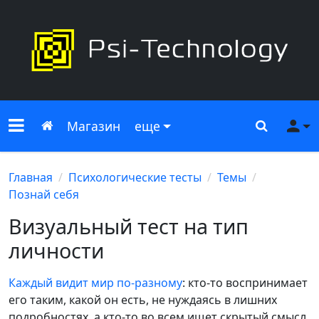
Меню сайта
Главная
Поиск
Ме
Магазин
еще
Главная
Психологические тесты
Темы
Познай себя
Визуальный тест на тип
личности
Каждый видит мир по-разному
: кто-то воспринимает
его таким, какой он есть, не нуждаясь в лишних
подробностях, а кто-то во всем ищет скрытый смысл.