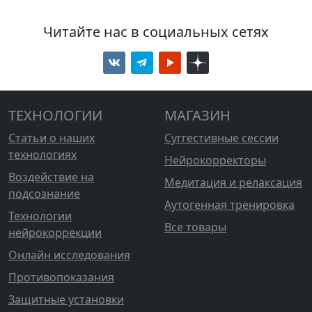
Читайте нас в социальных сетях
ТЕХНОЛОГИИ
МАГАЗИН
Статьи о наших
Суггестивные сессии
технологиях
Нейрокорректоры
Воздействие на
Медитация и релаксация
подсознание
Аутогенная тренировка
Технологии
Все товары
нейрокоррекции
Онлайн исследования
Противопоказания
Защитные установки