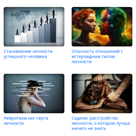
Становление личности
Опасность отношений с
успешного человека
истероидным типом
личности
Невротизм как черта
Садизм: расстройство
личности
личности, о котором лучше
ничего не знать