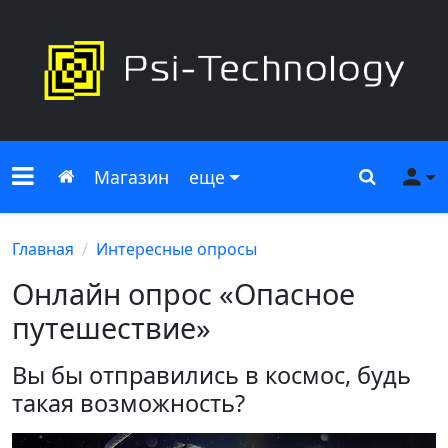
Меню сайта
Главная
Поиск
Ме
Магазин
еще
Главная
Интересные опросы
Онлайн опрос «Опасное
путешествие»
Вы бы отправились в космос, будь
такая возможность?