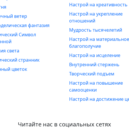
Настрой на креативность
гня
Настрой на укрепление
ечный ветер
отношений
оделическая фантазия
Мудрость тысячелетий
ический Символ
Настрой на материально
енной
благополучие
ия света
Настрой на исцеление
ический странник
Внутренний стержень
нный цветок
Творческий подъем
Настрой на повышение
самооценки
Настрой на достижение ц
Читайте нас в социальных сетях