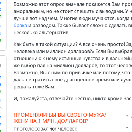
ь
Возможно этот опрос вначале покажется Вам пр
о
аморальным, но не стоит спешить с выводами. У н
9
лучше вот над чем. Многие люди мучаются, когд
брака
и разводом. Также бывает сложно сделать в
я
несколько альтернатив.
е
1
Как быть в такой ситуации? А все очень просто! З
человека или миллион долларов?» Если Вы выбрал
отношению к нему истинные чувства и в дальней
Ы
же выбор пал на миллион долларов, то этот челов
Возможно, Вы с ним по привычке или потому, что 
м
дальше тратить свое драгоценное время или лучш
е
решать тоже Вам...
7
И, пожалуйста, отвечайте честно, никто кроме Вас 
я
6
ПРОМЕНЯЛИ БЫ ВЫ СВОЕГО МУЖА/
м
ЖЕНУ НА 1 МЛН. ДОЛЛАРОВ?
м
ПРОГОЛОСОВАЛ
101
ЧЕЛОВЕК
1