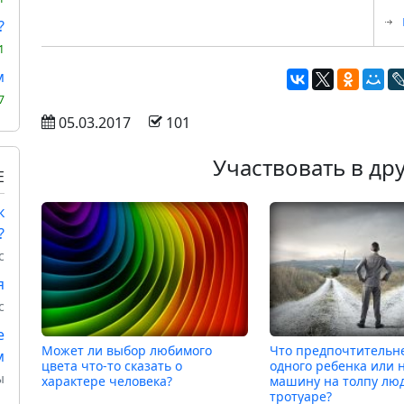
?
1
м
7
 05.03.2017
 101
Участвовать в др
Е
к
?
с
я
с
е
Может ли выбор любимого
Что предпочтительне
м
цвета что-то сказать о
одного ребенка или 
ы
характере человека?
машину на толпу лю
тротуаре?