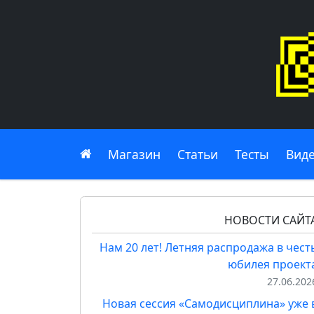
Главная
Магазин
Статьи
Тесты
Вид
НОВОСТИ САЙТ
Нам 20 лет! Летняя распродажа в чест
юбилея проект
27.06.202
Новая сессия «Самодисциплина» уже 