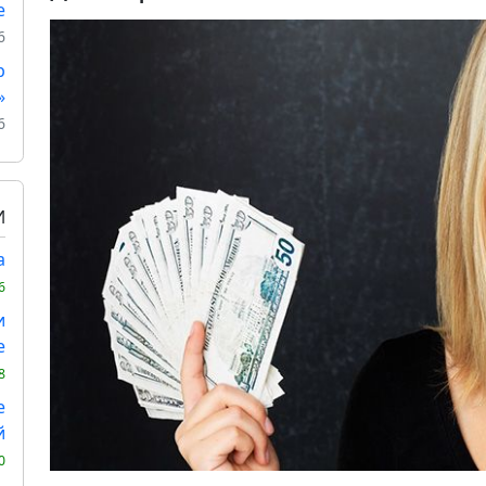
е
6
р
»
6
И
а
6
и
е
8
е
й
0