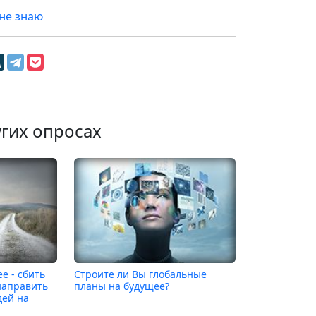
не знаю
угих опросах
е - сбить
Строите ли Вы глобальные
направить
планы на будущее?
дей на