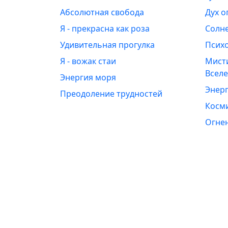
Абсолютная свобода
Дух о
Я - прекрасна как роза
Солн
Удивительная прогулка
Псих
Я - вожак стаи
Мист
Всел
Энергия моря
Энерг
Преодоление трудностей
Косм
Огне