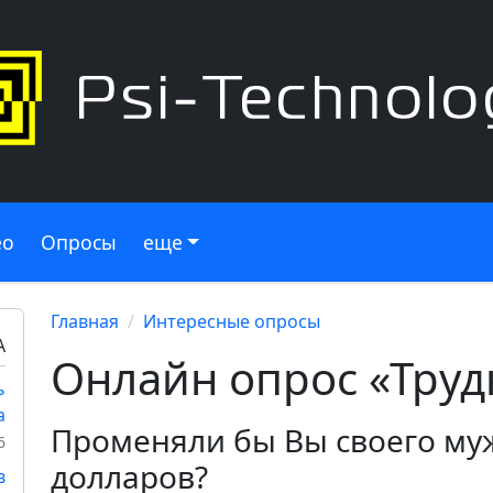
ео
Опросы
еще
Главная
Интересные опросы
А
Онлайн опрос «Тру
ь
а
Променяли бы Вы своего муж
6
долларов?
в