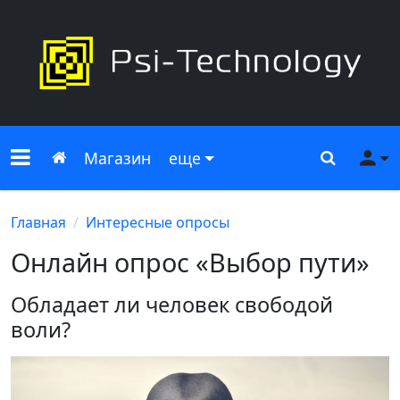
Меню сайта
Главная
Поиск
Ме
Магазин
еще
Главная
Интересные опросы
Онлайн опрос «Выбор пути»
Обладает ли человек свободой
воли?