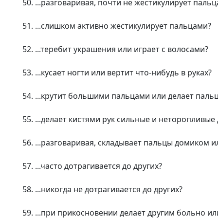
50. ...разговаривая, почти не жестикулирует паль
51. ...слишком активно жестикулирует пальцами?
52. ...теребит украшения или играет с волосами?
53. ...кусает ногти или вертит что-нибудь в руках?
54. ...крутит большими пальцами или делает па
55. ...делает кистями рук сильные и неторопливые
56. ...разговаривая, складывает пальцы домиком 
57. ...часто дотрагивается до других?
58. ...никогда не дотрагивается до других?
59. ...при прикосновении делает другим больно и