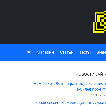
Главная
Магазин
Статьи
Тесты
Вид
НОВОСТИ САЙТ
Нам 20 лет! Летняя распродажа в чест
юбилея проект
27.06.202
Новая сессия «Самодисциплина» уже 