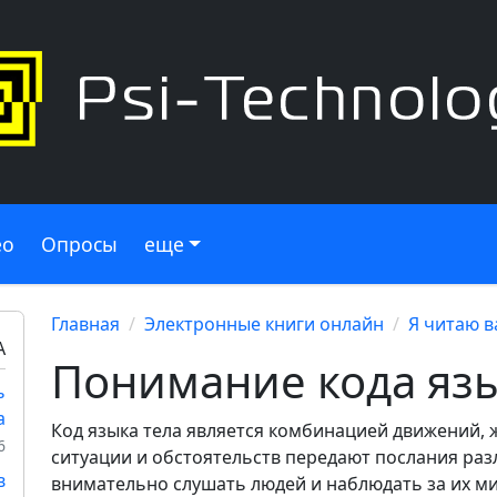
ео
Опросы
еще
Главная
Электронные книги онлайн
Я читаю 
А
Понимание кода язы
ь
а
Код языка тела является комбинацией движений, ж
6
ситуации и обстоятельств передают послания раз
в
внимательно слушать людей и наблюдать за их ми