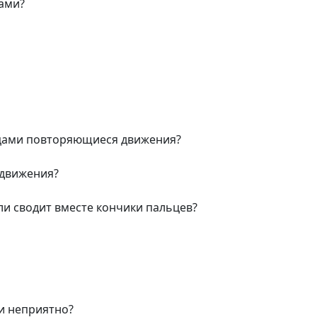
цами?
льцами повторяющиеся движения?
 движения?
или сводит вместе кончики пальцев?
ли неприятно?