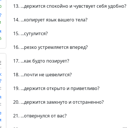
13. ...держится спокойно и чувствует себя удобно?
0
?
14. ...копирует язык вашего тела?
1
м
15. ...сутулится?
5
16. ...резко устремляется вперед?
17. ...как будто позирует?
Е
к
18. ...почти не шевелится?
?
с
19. ...держится открыто и приветливо?
я
20. ...держится замкнуто и отстраненно?
с
е
21. ...отвернулся от вас?
м
ы