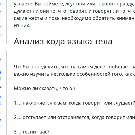
е
узнаете. Вы поймете, лгут они или говорят правду
6
думают ли они то, что говорят, и говорят ли то, чт
какие жесты и позы необходимо обратить вниман
р
из них.
»
6
Анализ кода языка тела
И
Чтобы определить, что на самом деле сообщает в
е
важно изучить несколько особенностей того, как 
й
4
Можно ли сказать, что он:
ь
1. ...наклоняется к вам, когда говорит или слушает?
о
3
2. ...отступает или отстраняется, когда говорит ил
я
е
3. ...теснит вас?