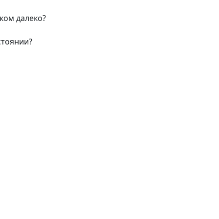
шком далеко?
сстоянии?