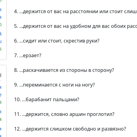
5
я
4. ...держится от вас на расстоянии или стоит сли
а
0
5. ...держится от вас на удобном для вас обоих ра
й
6. ...сидит или стоит, скрестив руки?
ы
6
7. ...ерзает?
8. ...раскачивается из стороны в сторону?
Ы
9. ...переминается с ноги на ногу?
м
е
10. ...барабанит пальцами?
3
я
11. ...держится, словно аршин проглотил?
4
м
12. ...держится слишком свободно и развязно?
м