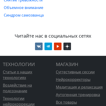
Объемное внимание
Синдром самозванца
Читайте нас в социальных сетях
ТЕХНОЛОГИИ
МАГАЗИН
Статьи о наших
Суггестивные сессии
технологиях
Нейрокорректоры
Воздействие на
Медитация и релаксация
подсознание
Аутогенная тренировка
Технологии
Все товары
нейрокоррекции