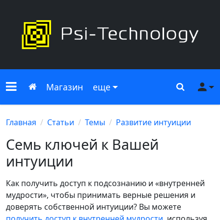
Меню сайта
Главная
Поиск
Ме
Магазин
еще
Главная
Статьи
Темы
Развитие интуиции
Семь ключей к Вашей
интуиции
Как получить доступ к подсознанию и «внутренней
мудрости», чтобы принимать верные решения и
доверять собственной интуиции? Вы можете
получить доступ к внутренней мудрости
, используя