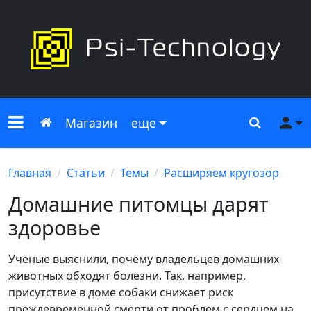
Меню сайта
Главная
Поиск
Ме
Магазин
еще
Главная
Статьи
Темы
Расширяем кругозор
Домашние питомцы дарят
здоровье
Ученые выяснили, почему владельцев домашних
животных обходят болезни. Так, например,
присутствие в доме собаки снижает риск
преждевременной смерти от проблем с сердцем на