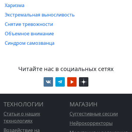
Харизма
Экстремальная выносливость
Снятие тревожности
Объемное внимание
Синдром самозванца
Читайте нас в социальных сетях
ТЕХНОЛОГИИ
МАГАЗИН
Статьи о наших
Суггестивные сессии
технологиях
Нейрокорректоры
Воздействие на