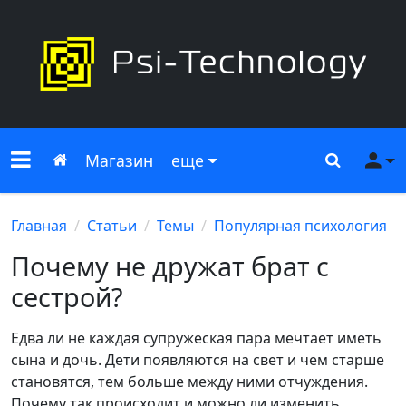
Меню сайта
Главная
Поиск
Ме
Магазин
еще
Главная
Статьи
Темы
Популярная психология
Почему не дружат брат с
сестрой?
Едва ли не каждая супружеская пара мечтает иметь
сына и дочь. Дети появляются на свет и чем старше
становятся, тем больше между ними отчуждения.
Почему так происходит и можно ли изменить