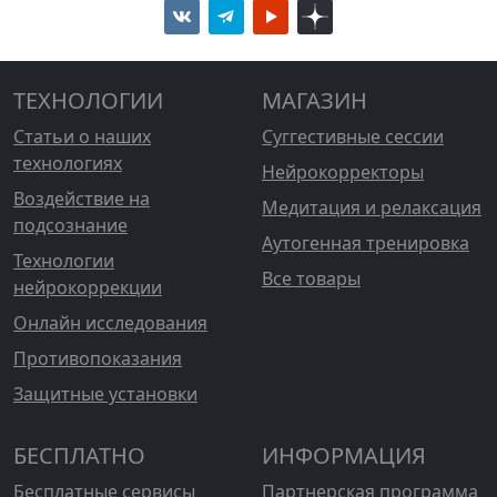
ТЕХНОЛОГИИ
МАГАЗИН
Статьи о наших
Суггестивные сессии
технологиях
Нейрокорректоры
Воздействие на
Медитация и релаксация
подсознание
Аутогенная тренировка
Технологии
Все товары
нейрокоррекции
Онлайн исследования
Противопоказания
Защитные установки
БЕСПЛАТНО
ИНФОРМАЦИЯ
Бесплатные сервисы
Партнерская программа