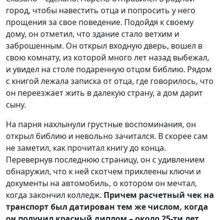
город, чтобы навестить отца и попросить у него
прощения за свое поведение. Подойдя к своему
дому, он отметил, что здание стало ветхим и
заброшенным. Он открыл входную дверь, вошел в
свою комнату, из которой много лет назад выбежал,
и увидел на столе подаренную отцом библию. Рядом
с книгой лежала записка от отца, где говорилось, что
он переезжает жить в далекую страну, а дом дарит
сыну.
На парня нахлынули грустные воспоминания, он
открыл библию и невольно зачитался. В скорее сам
не заметил, как прочитал книгу до конца.
Перевернув последнюю страницу, он с удивлением
обнаружил, что к ней скотчем приклеены ключи и
документы на автомобиль, о котором он мечтал,
когда закончил колледж.
Причем расчетный чек на
транспорт был датирован тем же числом, когда
он получил красный диплом – около 25-ти лет