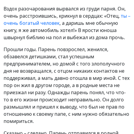
Вздох разочарования вырвался из груди парня. Он,
очень расстроившись, крикнул в сердцах: «Отец,
ты –
очень богатый человек
, а даришь мне обычную
книгу, я же автомобиль хотел!» В ярости юноша
швырнул библию на пол и выбежал из дома прочь.
Прошли годы. Парень повзрослел, женился,
обзавелся детишками, стал успешным
предпринимателем, но домой с того злополучного
дня не возвращался, с отцом никаких контактов не
поддерживал, а мать давно отошла в мир иной. С тех
пор он жил в другом городе, а в родные места не
приезжал ни разу. Однажды парень понял, что что-
то в его жизни происходит неправильно. Он долго
размышлял и пришел к выводу, что был не прав по
отношению к своему папе, с ним нужно обязательно
помириться.
Сказано – сделано. Парень отправился в родной