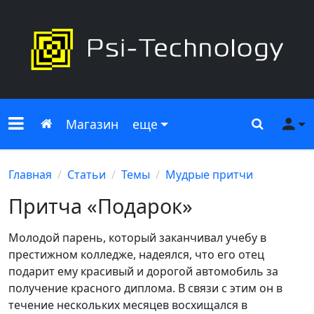
Меню сайта
Главная
Поиск
Ме
Магазин
еще
Главная
Статьи
Темы
Мудрые притчи
Притча «Подарок»
Молодой парень, который заканчивал учебу в
престижном колледже, надеялся, что его отец
подарит ему красивый и дорогой автомобиль за
получение красного диплома. В связи с этим он в
течение нескольких месяцев восхищался в