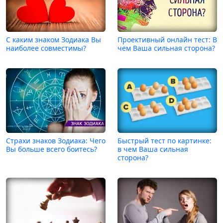
С каким знаком Зодиака Вы
Проективный онлайн тест: В
наиболее совместимы?
чем Ваша сильная сторона?
Страхи знаков Зодиака: Чего
Быстрый тест по картинке:
Вы больше всего боитесь?
в чем Ваша сильная
сторона?