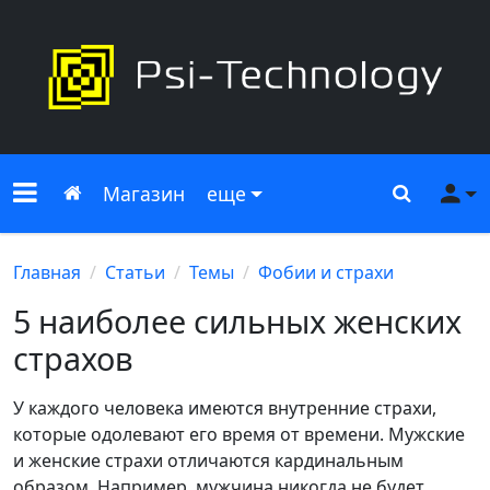
Меню сайта
Главная
Поиск
Ме
Магазин
еще
Главная
Статьи
Темы
Фобии и страхи
5 наиболее сильных женских
страхов
У каждого человека имеются внутренние страхи,
которые одолевают его время от времени. Мужские
и женские страхи отличаются кардинальным
образом. Например, мужчина никогда не будет