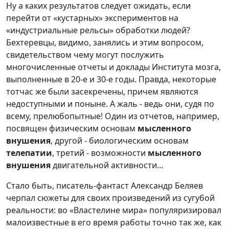
Ну а каких результатов следует ожидать, если
перейти от «кустарных» экспериментов на
«индустриальные рельсы» обработки людей?
Бехтеревцы, видимо, занялись и этим вопросом,
свидетельством чему могут послужить
многочисленные отчеты и доклады Института мозга,
выполненные в 20-е и 30-е годы. Правда, некоторые
тотчас же были засекречены, причем являются
недоступными и поныне. А жаль - ведь они, судя по
всему, прелюбопытные! Один из отчетов, например,
посвящен физическим основам
мысленного
внушения
, другой - биологическим основам
телепатии
, третий - возможности
мысленного
внушения
двигательной активности…
Стало быть, писатель-фантаст Александр Беляев
черпал сюжеты для своих произведений из сугубой
реальности: во «Властелине мира» популяризировал
малоизвестные в его время работы точно так же, как