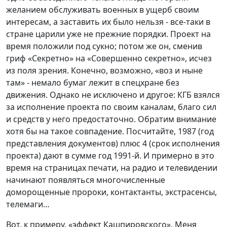
желанием обслуживать военных в ущерб своим
интересам, а заставить их было нельзя - все-таки в
стране царили уже не прежние порядки. Проект на
время положили под сукно; потом же он, сменив
гриф «Секретно» на «Совершенно секретно», исчез
из поля зрения. Конечно, возможно, «воз и ныне
там» - немало бумаг лежит в спецхране без
движения. Однако не исключено и другое: КГБ взялся
за исполнение проекта по своим каналам, благо сил
и средств у него предостаточно. Обратим внимание
хотя бы на такое совпадение. Посчитайте, 1987 (год
представления документов) плюс 4 (срок исполнения
проекта) дают в сумме год 1991-й. И примерно в это
время на страницах печати, на радио и телевидении
начинают появляться многочисленные
доморощенные пророки, контактанты, экстрасенсы,
телемаги…
Вот, к примеру, «эффект Кашпировского». Меня