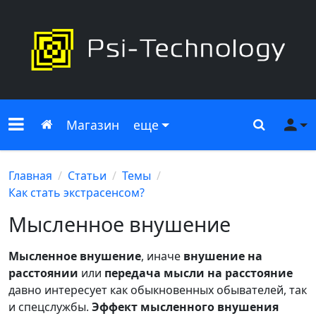
Меню сайта
Главная
Поиск
Ме
Магазин
еще
Главная
Статьи
Темы
Как стать экстрасенсом?
Мысленное внушение
Мысленное внушение
, иначе
внушение на
расстоянии
или
передача мысли на расстояние
давно интересует как обыкновенных обывателей, так
и спецслужбы.
Эффект мысленного внушения