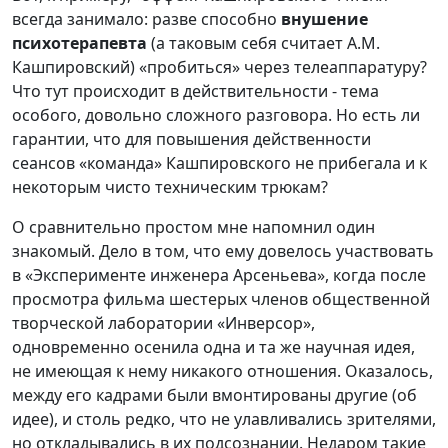
всегда занимало: разве способно
внушение
психотерапевта
(а таковым себя считает А.М.
Кашпировский) «пробиться» через телеаппаратуру?
Что тут происходит в действительности - тема
особого, довольно сложного разговора. Но есть ли
гарантии, что для повышения действенности
сеансов «команда» Кашпировского не прибегала и к
некоторым чисто техническим трюкам?
О сравнительно простом мне напомнил один
знакомый. Дело в том, что ему довелось участвовать
в «Эксперименте инженера Арсеньева», когда после
просмотра фильма шестерых членов общественной
творческой лаборатории «Инверсор»,
одновременно осенила одна и та же научная идея,
не имеющая к нему никакого отношения. Оказалось,
между его кадрами были вмонтированы другие (об
идее), и столь редко, что не улавливались зрителями,
но откладывались в их подсознании. Недаром такие