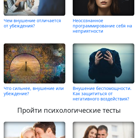
Чем внушение отличается
Неосознанное
от убеждения?
программирование себя на
неприятности
Что сильнее, внушение или
Внушение беспомощности.
убеждение?
Как защититься от
негативного воздействия?
Пройти психологические тесты