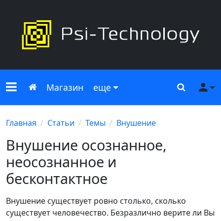
Меню сайта
Главная
Поиск
Ме
Магазин
еще
Главная
Статьи
Темы
Внушение
Внушение осознанное,
неосознанное и
бесконтактное
Внушение существует ровно столько, сколько
существует человечество. Безразлично верите ли Вы