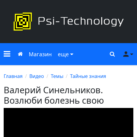
Меню сайта
Главная
Поиск
Ме
Магазин
еще
Главная
Видео
Темы
Тайные знания
Валерий Синельников.
Возлюби болезнь свою