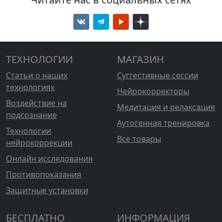
ТЕХНОЛОГИИ
МАГАЗИН
Статьи о наших
Суггестивные сессии
технологиях
Нейрокорректоры
Воздействие на
Медитация и релаксация
подсознание
Аутогенная тренировка
Технологии
Все товары
нейрокоррекции
Онлайн исследования
Противопоказания
Защитные установки
БЕСПЛАТНО
ИНФОРМАЦИЯ