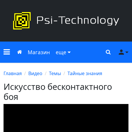
Меню сайта
Главная
Поиск
Ме
Магазин
еще
Главная
Видео
Темы
Тайные знания
Искусство бесконтактного
боя