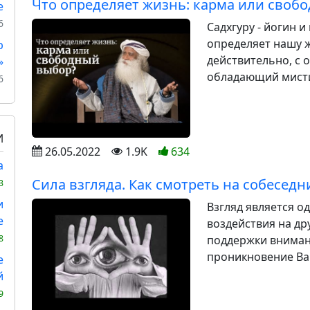
Что определяет жизнь: карма или своб
е
6
Садхгуру - йогин и
определяет нашу 
р
действительно, с 
»
обладающий мисти
6
И
26.05.2022
1.9K
634
а
Сила взгляда. Как смотреть на собеседн
3
и
Взгляд является о
е
воздействия на др
поддержки вниман
8
проникновение Ва
е
й
9