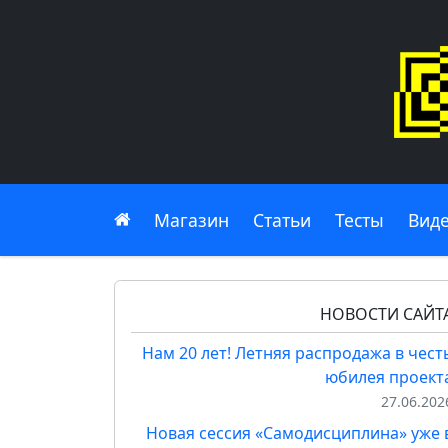
Главная
Магазин
Статьи
Тесты
Вид
НОВОСТИ САЙТ
Нам 20 лет! Летняя распродажа в чест
юбилея проект
27.06.202
Новая сессия «Самодисциплина» уже 