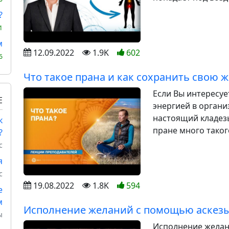
?
1
м
12.09.2022
1.9K
602
6
Что такое прана и как сохранить свою
Если Вы интересуе
Е
энергией в органи
настоящий кладез
к
пране много такого
?
с
я
с
19.08.2022
1.8K
594
е
м
Исполнение желаний с помощью аскез
ы
Исполнение желани