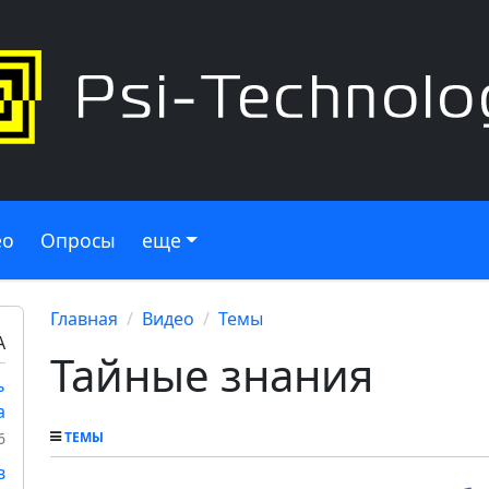
ео
Опросы
еще
Главная
Видео
Темы
А
Тайные знания
ь
а
6
ТЕМЫ
в