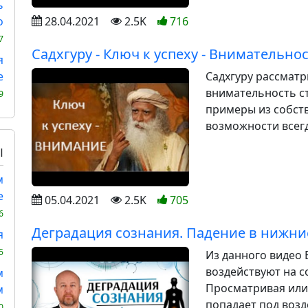
ь
28.04.2021
2.5K
716
о
7
Садхгуру - Ключ к успеху - Внимательно
я
Садхгуру рассматр
е
внимательность ст
9
примеры из собств
возможности всегда
Ы
м
е
05.04.2021
2.5K
705
6
Деградация сознания. Падение в нижни
я
5
Из данного видео 
воздействуют на с
м
Просматривая или 
м
попадает под возд
0