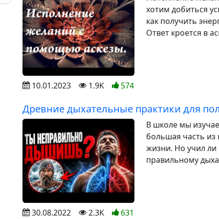
хотим добиться ус
как получить эне
Ответ кроется в а
10.01.2023
1.9K
574
Древние дыхательные практики для по
В школе мы изуча
большая часть из 
жизни. Но учил ли
правильному дыха
30.08.2022
2.3K
631