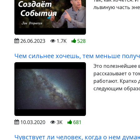
львиную часть эне
26.06.2023
1.7K
528
Чем сильнее хочешь, тем меньше полу
Это полезнейшее 
рассказывает о то
работают. Кратко
следующим образом
10.03.2020
3K
681
Чувствует ли человек, когда о нем дума