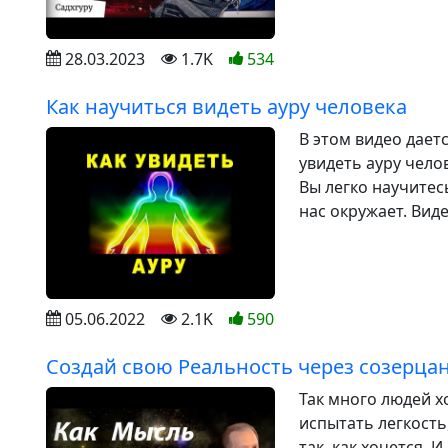
28.03.2023
1.7K
534
Как научиться видеть ауру человека
В этом видео дает
увидеть ауру чело
Вы легко научитес
нас окружает. Виде
05.06.2022
2.1K
590
Создай свою Реальность через созерца
Так много людей х
испытать легкость
так, как хочется. 