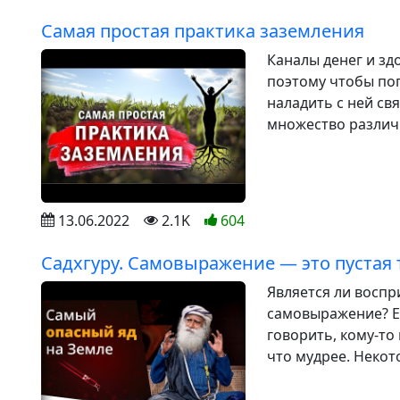
Самая простая практика заземления
Каналы денег и зд
поэтому чтобы поп
наладить с ней св
множество различн
13.06.2022
2.1K
604
Садхгуру. Самовыражение — это пустая 
Является ли воспр
самовыражение? Ес
говорить, кому-то
что мудрее. Некот