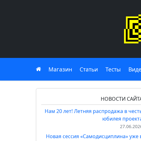
Главная
Магазин
Статьи
Тесты
Вид
НОВОСТИ САЙТ
Нам 20 лет! Летняя распродажа в чест
юбилея проект
27.06.202
Новая сессия «Самодисциплина» уже 