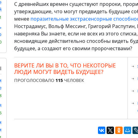
е
С древнейших времен существуют пророки, прориц
й
утверждающие, что могут предвидеть будущие со
1
менее
поразительные экстрасенсорные способно
Нострадамус, Вольф Мессинг, Григорий Распутин, В
ь
наверняка Вы знаете, если не всех из этого списка
о
ясновидящие действительно способны видеть буд
0
будущее, а создают его своими пророчествами?
ВЕРИТЕ ЛИ ВЫ В ТО, ЧТО НЕКОТОРЫЕ
Ы
ЛЮДИ МОГУТ ВИДЕТЬ БУДУЩЕЕ?
м
ПРОГОЛОСОВАЛО
115
ЧЕЛОВЕК
е
8
я
6
м
м
1