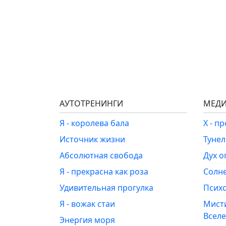
АУТОТРЕНИНГИ
МЕДИ
Я - королева бала
Х - п
Источник жизни
Туне
Абсолютная свобода
Дух о
Я - прекрасна как роза
Солн
Удивительная прогулка
Псих
Я - вожак стаи
Мист
Всел
Энергия моря