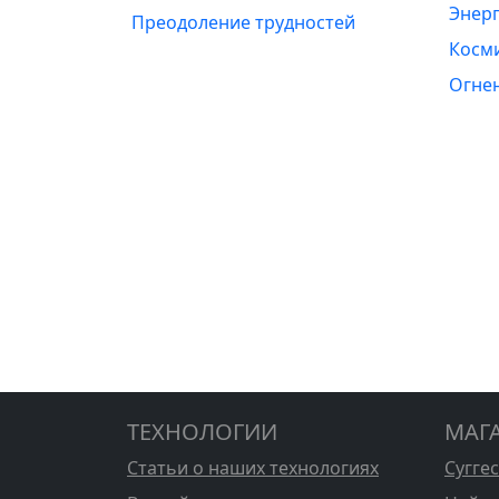
Энерг
Преодоление трудностей
Косм
Огне
ТЕХНОЛОГИИ
МАГ
Статьи о наших технологиях
Сугге