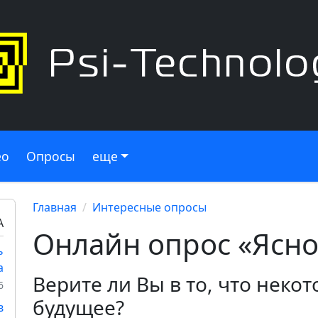
ео
Опросы
еще
Главная
Интересные опросы
А
Онлайн опрос «Ясн
ь
а
Верите ли Вы в то, что неко
6
будущее?
в