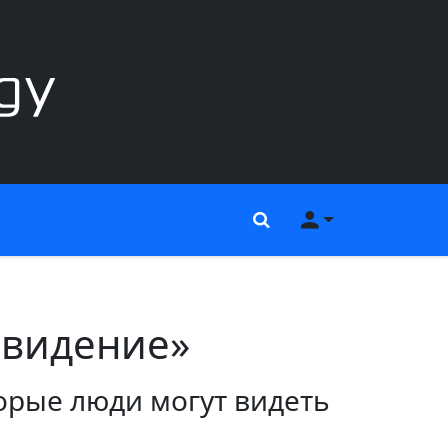
Поиск
Меню пользов
овидение»
торые люди могут видеть