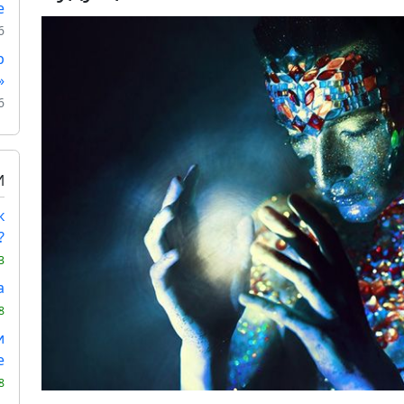
е
6
р
»
6
И
к
?
3
а
8
и
е
8