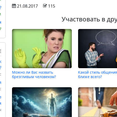
 21.08.2017
 115
?
1
Участвовать в др
м
7
Е
к
?
Можно ли Вас назвать
Какой стиль общени
с
брезгливым человеком?
ближе всего?
я
с
е
м
ы