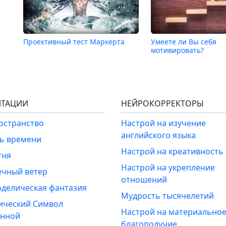
Проективный тест Маркерта
Умеете ли Вы себя
мотивировать?
ТАЦИИ
НЕЙРОКОРРЕКТОРЫ
ространство
Настрой на изучение
английского языка
ль времени
Настрой на креативность
гня
Настрой на укрепление
ечный ветер
отношений
оделическая фантазия
Мудрость тысячелетий
ический Символ
Настрой на материально
енной
благополучие