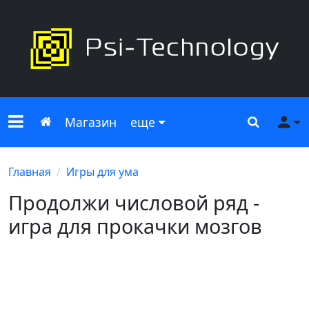
Меню сайта
Главная
Поиск
Ме
Магазин
еще
Главная
Игры для ума
Продолжи числовой ряд -
игра для прокачки мозгов