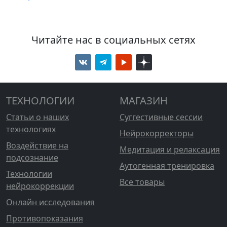
Читайте нас в социальных сетях
ТЕХНОЛОГИИ
МАГАЗИН
Статьи о наших
Суггестивные сессии
технологиях
Нейрокорректоры
Воздействие на
Медитация и релаксация
подсознание
Аутогенная тренировка
Технологии
Все товары
нейрокоррекции
Онлайн исследования
Противопоказания