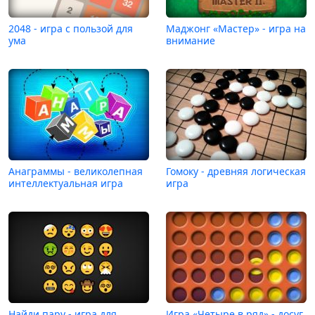
2048 - игра с пользой для
Маджонг «Мастер» - игра на
ума
внимание
Анаграммы - великолепная
Гомоку - древняя логическая
интеллектуальная игра
игра
Найди пару - игра для
Игра «Четыре в ряд» - досуг