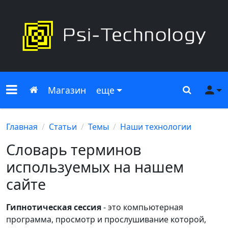
Меню сайта
Главная
Поиск
Ме
Магазин
еще
Главная
Статьи
Темы
Наши технологии
Словарь терминов
используемых на нашем
сайте
Гипнотическая сессия
- это компьютерная
программа, просмотр и прослушивание которой,