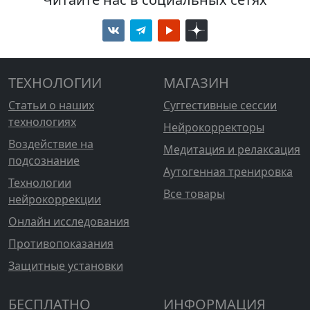
ТЕХНОЛОГИИ
МАГАЗИН
Статьи о наших
Суггестивные сессии
технологиях
Нейрокорректоры
Воздействие на
Медитация и релаксация
подсознание
Аутогенная тренировка
Технологии
Все товары
нейрокоррекции
Онлайн исследования
Противопоказания
Защитные установки
БЕСПЛАТНО
ИНФОРМАЦИЯ