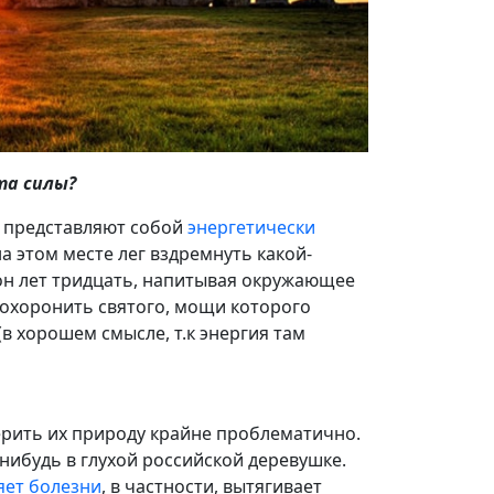
та силы?
е представляют собой
энергетически
на этом месте лег вздремнуть какой-
 он лет тридцать, напитывая окружающее
похоронить святого, мощи которого
в хорошем смысле, т.к энергия там
ерить их природу крайне проблематично.
нибудь в глухой российской деревушке.
яет болезни
, в частности, вытягивает