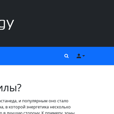
Поиск
Меню пользов
илы?
станеда, и популярным оно стало
на, в которой энергетика несколько
 в лучшую сторону. К примеру, зоны,