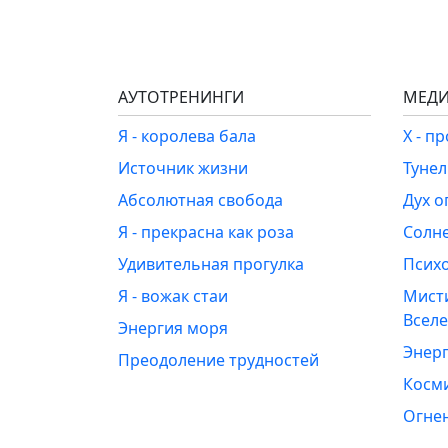
АУТОТРЕНИНГИ
МЕДИ
Я - королева бала
Х - п
Источник жизни
Туне
Абсолютная свобода
Дух о
Я - прекрасна как роза
Солн
Удивительная прогулка
Псих
Я - вожак стаи
Мист
Всел
Энергия моря
Энерг
Преодоление трудностей
Косм
Огне