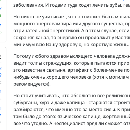
заболевания. И годами туда ходят лечить зубы, г
?
1
Но никто не учитывает, что это может быть могил
мощного энерговампира или другого существа, п
м
отрицательной энергетикой. А в этом случае, если
6
сохраняя канал, то энергию он продолжит у Вас тя
минимум всю Вашу здоровую, но короткую жизнь.
Потому любого здравомыслящего человека должны
Е
видит толпы страждущих, которые пытаются приоб
к
это известная святыня, артефакт с более-менее п
?
нибудь очень хорошего человека (хотя к могилам 
с
рекомендуется).
я
Но стоит учитывать, что абсолютно все религиозн
с
субурганы, хурэ и даже капища - стараются строить
е
разбираются, что именно это за место силы. К при
м
там было до этого: языческое капище, жертвенный
ы
все что угодно. А неспециалист вряд ли сможет от