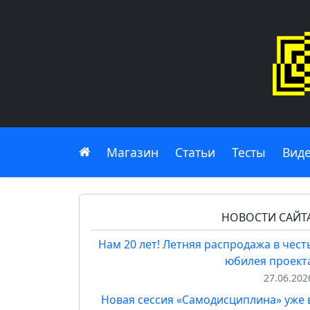
Главная
Магазин
Статьи
Тесты
Вид
НОВОСТИ САЙТ
Нам 20 лет! Летняя распродажа в чест
юбилея проект
27.06.202
Новая сессия «Самодисциплина» уже 