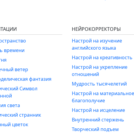
ТАЦИИ
НЕЙРОКОРРЕКТОРЫ
ространство
Настрой на изучение
английского языка
ль времени
Настрой на креативность
гня
Настрой на укрепление
ечный ветер
отношений
оделическая фантазия
Мудрость тысячелетий
ический Символ
Настрой на материально
енной
благополучие
ия света
Настрой на исцеление
ический странник
Внутренний стержень
нный цветок
Творческий подъем