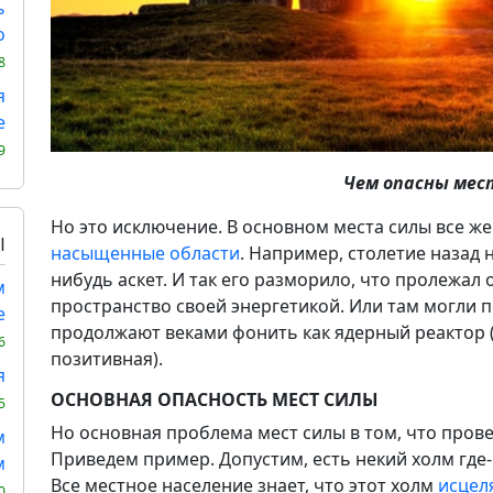
ь
о
8
я
е
9
Чем опасны мес
Но это исключение. В основном места силы все ж
Ы
насыщенные области
. Например, столетие назад 
нибудь аскет. И так его разморило, что пролежал
м
пространство своей энергетикой. Или там могли 
е
продолжают веками фонить как ядерный реактор (
6
позитивная).
я
ОСНОВНАЯ ОПАСНОСТЬ МЕСТ СИЛЫ
5
Но основная проблема мест силы в том, что пров
м
Приведем пример. Допустим, есть некий холм где-
м
Все местное население знает, что этот холм
исцел
0