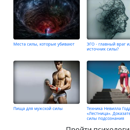
Места силы, которые убивают
ЭГО - главный враг 
источник силы?
Пища для мужской силы
Техника Невилла Год
«Лестница». Доказат
силы подсознания
Пройти психологи