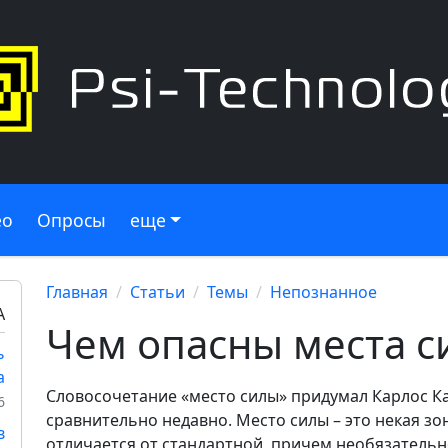
ео
Опросы
еще
Главная
Статьи
Темы
Непознанное
А
Чем опасны места с
ь
а
Словосочетание «место силы» придумал Карлос Ка
6
сравнительно недавно. Место силы – это некая зо
в
отличается от стандартной, причем необязательно