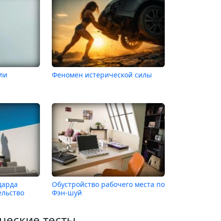
или
Феномен истерической силы
дарда
Обустройство рабочего места по
ельство
Фэн-шуй
ческие тесты