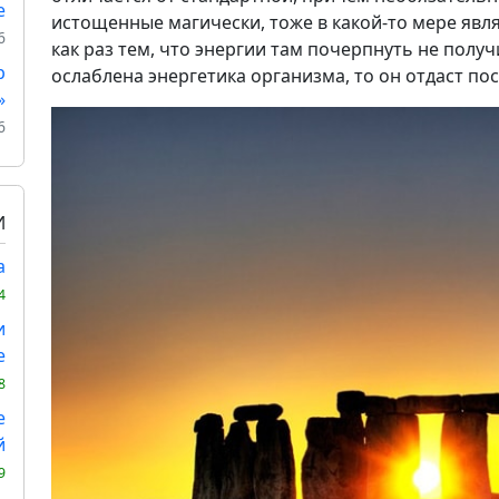
е
истощенные магически, тоже в какой-то мере явл
6
как раз тем, что энергии там почерпнуть не получ
р
ослаблена энергетика организма, то он отдаст по
»
6
И
а
4
и
е
8
е
й
9