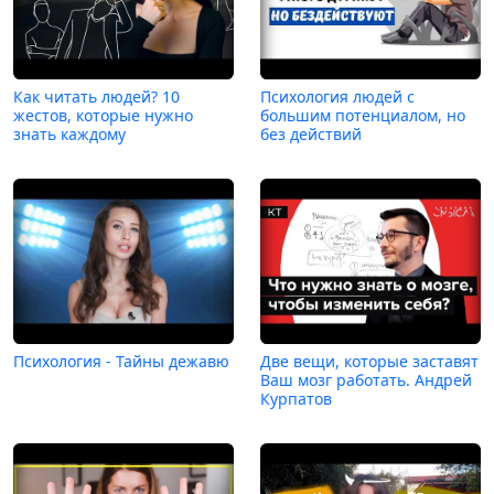
Как читать людей? 10
Психология людей с
жестов, которые нужно
большим потенциалом, но
знать каждому
без действий
Психология - Тайны дежавю
Две вещи, которые заставят
Ваш мозг работать. Андрей
Курпатов