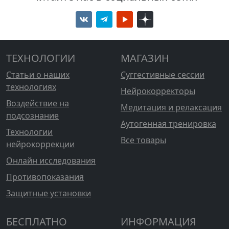
ТЕХНОЛОГИИ
МАГАЗИН
Статьи о наших
Суггестивные сессии
технологиях
Нейрокорректоры
Воздействие на
Медитация и релаксация
подсознание
Аутогенная тренировка
Технологии
Все товары
нейрокоррекции
Онлайн исследования
Противопоказания
Защитные установки
БЕСПЛАТНО
ИНФОРМАЦИЯ