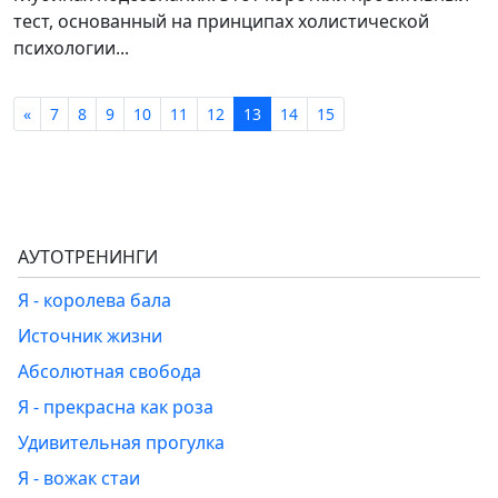
тест, основанный на принципах холистической
психологии...
«
7
8
9
10
11
12
13
14
15
АУТОТРЕНИНГИ
Я - королева бала
Источник жизни
Абсолютная свобода
Я - прекрасна как роза
Удивительная прогулка
Я - вожак стаи