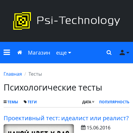
Меню сайта
Главная
Поиск
Ме
Магазин
еще
Главная
Тесты
Психологические тесты
ТЕМЫ
ТЕГИ
ДАТА
ПОПУЛЯРНОСТЬ
Проективный тест: идеалист или реалист?
15.06.2016