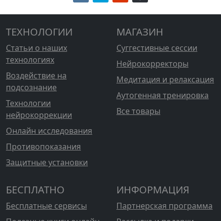
ТЕХНОЛОГИИ
МАГАЗИН
Статьи о наших
Суггестивные сессии
технологиях
Нейрокорректоры
Воздействие на
Медитация и релаксация
подсознание
Аутогенная тренировка
Технологии
Все товары
нейрокоррекции
Онлайн исследования
Противопоказания
Защитные установки
БЕСПЛАТНО
ИНФОРМАЦИЯ
Бесплатные сервисы
Партнерская программа