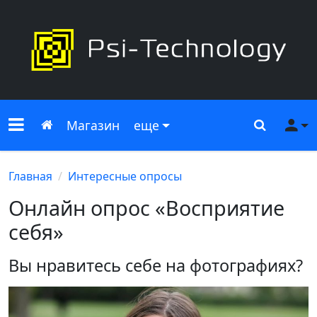
Меню сайта
Главная
Поиск
Ме
Магазин
еще
Главная
Интересные опросы
Онлайн опрос «Восприятие
себя»
Вы нравитесь себе на фотографиях?