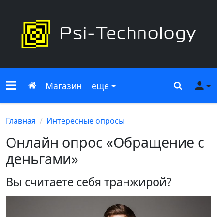
Меню сайта
Главная
Поиск
Ме
Магазин
еще
Главная
Интересные опросы
Онлайн опрос «Обращение с
деньгами»
Вы считаете себя транжирой?