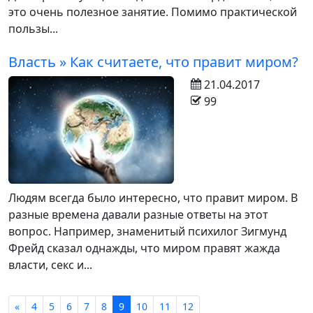
это очень полезное занятие. Помимо практической
пользы...
Власть » Как считаете, что правит миром?
21.04.2017
99
Людям всегда было интересно, что правит миром. В
разные времена давали разные ответы на этот
вопрос. Например, знаменитый психилог Зигмунд
Фрейд сказал однажды, что миром правят жажда
власти, секс и...
«
4
5
6
7
8
9
10
11
12