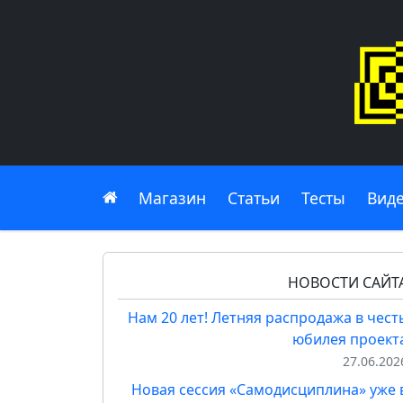
Главная
Магазин
Статьи
Тесты
Вид
НОВОСТИ САЙТ
Нам 20 лет! Летняя распродажа в чест
юбилея проект
27.06.202
Новая сессия «Самодисциплина» уже 