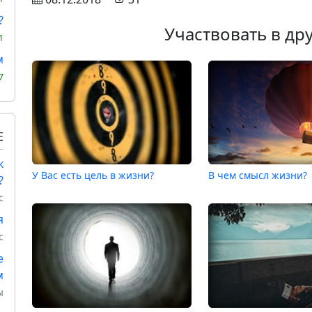
?
Участвовать в др
1
м
7
Е
к
У Вас есть цель в жизни?
В чем смысл жизни?
?
с
я
с
е
м
ы