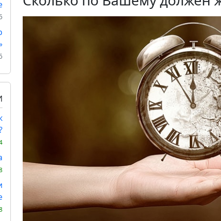
Сколько по Вашему должен 
е
6
р
»
6
И
к
?
4
а
8
и
е
8