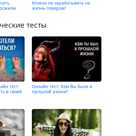
ачать
Можно ли зарабатывать на
прожили
жизнь покером?
ческие тесты
айн тест:
Онлайн тест: Кем Вы были в
ть в своей
прошлой жизни?