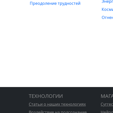
Энерг
Преодоление трудностей
Косм
Огне
ТЕХНОЛОГИИ
МАГ
Статьи о наших технологиях
Сугге
Воздействие на подсознание
Нейро