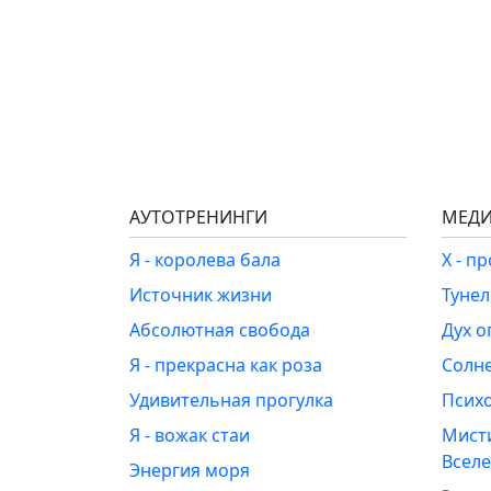
АУТОТРЕНИНГИ
МЕДИ
Я - королева бала
Х - п
Источник жизни
Туне
Абсолютная свобода
Дух о
Я - прекрасна как роза
Солн
Удивительная прогулка
Псих
Я - вожак стаи
Мист
Всел
Энергия моря