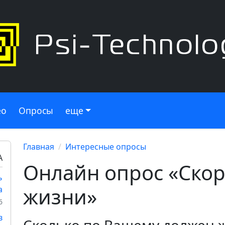
ео
Опросы
еще
Главная
Интересные опросы
А
Онлайн опрос «Ско
ь
жизни»
а
6
в