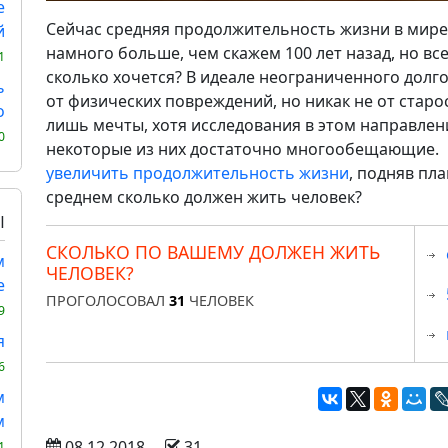
е
Сейчас средняя продолжительность жизни в мире 
й
намного больше, чем скажем 100 лет назад, но все
1
сколько хочется? В идеале неограниченного долго
ь
от физических повреждений, но никак не от старо
о
лишь мечты, хотя исследования в этом направлен
0
некоторые из них достаточно многообещающие. Н
увеличить продолжительность жизни
, подняв пла
среднем сколько должен жить человек?
Ы
СКОЛЬКО ПО ВАШЕМУ ДОЛЖЕН ЖИТЬ
м
ЧЕЛОВЕК?
е
ПРОГОЛОСОВАЛ
31
ЧЕЛОВЕК
9
я
6
м
м
 08.12.2018
 31
1