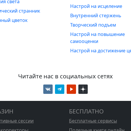
ия света
Настрой на исцеление
ический странник
Внутренний стержень
нный цветок
Творческий подъем
Настрой на повышение
самооценки
Настрой на достижение ц
Читайте нас в социальных сетях
АЗИН
БЕСПЛАТНО
стивные сессии
Бесплатные сервисы
корректоры
Полезные книги онлайн