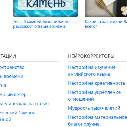
Тест: 6 камней безошибочно
Какой стиль жизни 
расскажут о Вашей жизни
всего?
ТАЦИИ
НЕЙРОКОРРЕКТОРЫ
ространство
Настрой на изучение
английского языка
ль времени
Настрой на креативность
гня
Настрой на укрепление
ечный ветер
отношений
оделическая фантазия
Мудрость тысячелетий
ический Символ
Настрой на материально
енной
благополучие