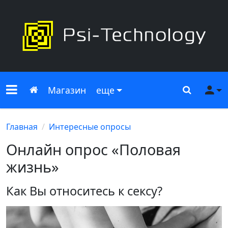
Меню сайта
Главная
Поиск
Ме
Магазин
еще
Главная
Интересные опросы
Онлайн опрос «Половая
жизнь»
Как Вы относитесь к сексу?