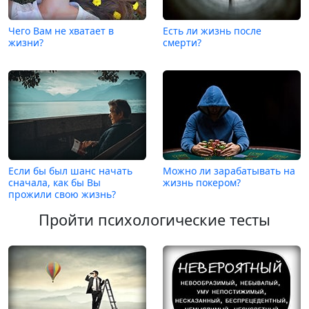
Чего Вам не хватает в
Есть ли жизнь после
жизни?
смерти?
Если бы был шанс начать
Можно ли зарабатывать на
сначала, как бы Вы
жизнь покером?
прожили свою жизнь?
Пройти психологические тесты