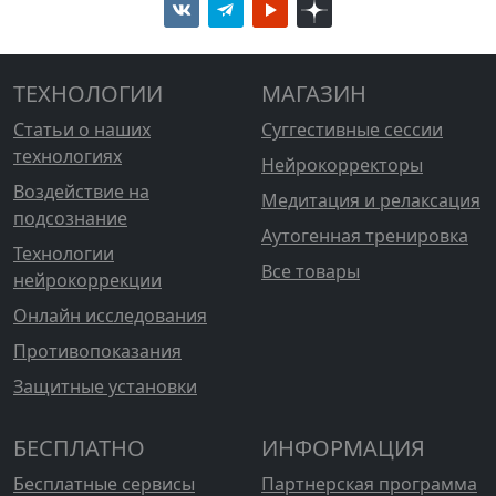
ТЕХНОЛОГИИ
МАГАЗИН
Статьи о наших
Суггестивные сессии
технологиях
Нейрокорректоры
Воздействие на
Медитация и релаксация
подсознание
Аутогенная тренировка
Технологии
Все товары
нейрокоррекции
Онлайн исследования
Противопоказания
Защитные установки
БЕСПЛАТНО
ИНФОРМАЦИЯ
Бесплатные сервисы
Партнерская программа