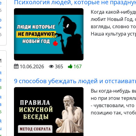
Психология людей, которые не праздну
е
6
Когда какой-нибуд
любит Новый Год, 
р
взгляды, словно т
»
Наша культура устр
6
И
10.06.2026
365
167
я
е
9 способов убеждать людей и отстаиват
3
Вы когда-нибудь 
я
но при этом теря
а
- чувствовали, чт
позицию так, чтоб
5
й
ы