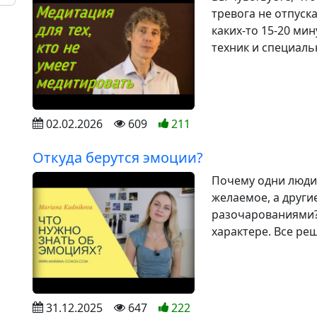
тревога не отпуск
каких-то 15-20 ми
техник и специальн
02.02.2026
609
211
Откуда берутся эмоции?
Почему одни люди
желаемое, а други
разочарованиями? 
характере. Все ре
31.12.2025
647
222