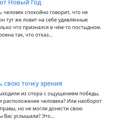
ют Новый Год
ь человек спокойно говорит, что не
он тут же ловит на себе удивлённые
олько что признался в чём-то постыдном.
оена так, что отказ...
ь свою точку зрения
выходили из спора с ощущением победы,
ли расположение человека? Или наоборот
о правы, но не могли донести свою
ы Вас услышали? Это...