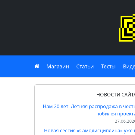
Главная
Магазин
Статьи
Тесты
Вид
НОВОСТИ САЙТ
Нам 20 лет! Летняя распродажа в чест
юбилея проект
27.06.202
Новая сессия «Самодисциплина» уже 