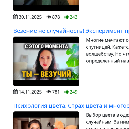
30.11.2025
878
243
Везение не случайность! Эксперимент 
Многие мечтают о 
спутницей. Кажетс
волшебству. Но чт
определенный навы
14.11.2025
781
249
Психология цвета. Страх цвета и многое
Выбор цвета в оде
случайным. За ни
страхи и неувере