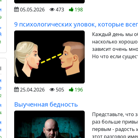
4
05.05.2026
473
198
и
9
9 психологических уловок, которые все
ь
Каждый день мы об
й
насколько хорошо 
1
зависит очень мно
Но что если сущес
Ы
м
е
25.04.2026
505
196
2
Выученная бедность
я
4
Представьте, что 
раз больше привы
м
первым - радость и
м
этот разговор имен
0