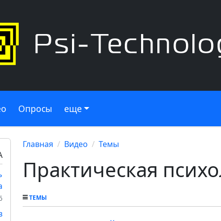
ео
Опросы
еще
Главная
Видео
Темы
А
Практическая психо
ь
а
6
ТЕМЫ
в