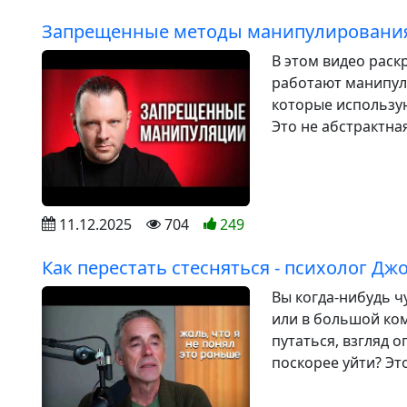
Запрещенные методы манипулировани
В этом видео раск
работают манипуля
которые использу
Это не абстрактная
11.12.2025
704
249
Как перестать стесняться - психолог Д
Вы когда-нибудь ч
или в большой ко
путаться, взгляд о
поскорее уйти? Это