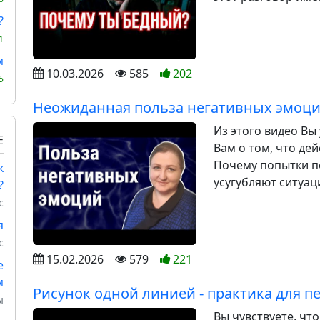
?
1
м
10.03.2026
585
202
5
Неожиданная польза негативных эмоц
Из этого видео Вы
Е
Вам о том, что де
Почему попытки п
к
усугубляют ситуацию
?
с
я
с
15.02.2026
579
221
е
м
Рисунок одной линией - практика для п
ы
Вы чувствуете, чт