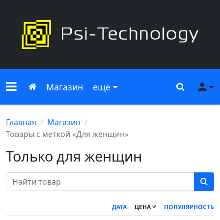
Меню сайта
Главная
Поиск
Ме
Магазин
еще
Главная
Магазин
Товары с меткой «Для женщин»
Только для женщин
ДАТА
ЦЕНА
ПОПУЛЯРНОСТЬ