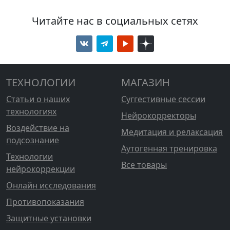
Читайте нас в социальных сетях
ТЕХНОЛОГИИ
МАГАЗИН
Статьи о наших
Суггестивные сессии
технологиях
Нейрокорректоры
Воздействие на
Медитация и релаксация
подсознание
Аутогенная тренировка
Технологии
Все товары
нейрокоррекции
Онлайн исследования
Противопоказания
Защитные установки